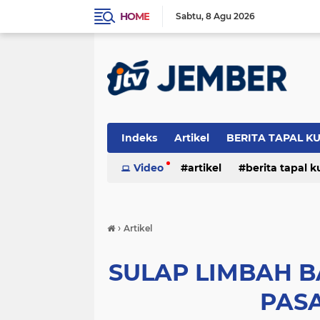
HOME
Sabtu
8 Agu 2026
Indeks
Artikel
BERITA TAPAL K
PERISTIWA
Video
artikel
berita tapal 
otomotif
peristiwa
›
Artikel
SULAP LIMBAH B
PAS