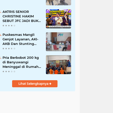
AKTRIS SENIOR
CHRISTINE HAKIM
SEBUT JFC JADI BUKTI
KREATIVITAS ANAK
BANGSA
Puskesmas Mangli
Genjot Layanan, AKI-
AKB Dan Stunting
Ditekan
Pria Berbobot 200 kg
di Banyuwangi
Meninggal di Rumah
Sakit, Pemulangan
Dibantu Damkar dan
Basarnas
Lihat Selengkapnya