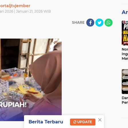
ortaljtvjember
ari 2026 | Januari 21, 2026 WIB
Ar
SHARE
Nor
Ing
Ma
Dam
Pen
×
Berita Terbaru
UPDATE