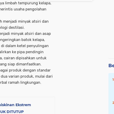
nya limbah tempurung kelapa,
merintis usaha pengolahan
h menjadi minyak atsiri dan
ogi destilasi.
njadi minyak atsiri dan asap
ngeringkan batok kelapa,
di dalam ketel penyulingan
lirkan ke pipa pendingin
a, cairan dipisahkan untuk
yang siap dimanfaatkan.
Be
rbagai produk dengan standar
 dua varian produk, mulai dari
erbal ramah lingkungan.
iskinan Ekstrem
SUK DITUTUP