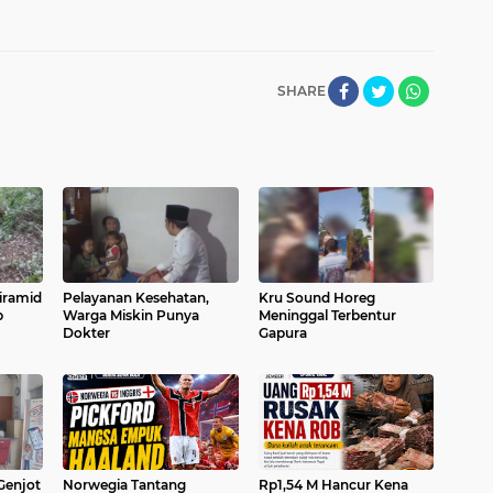
SHARE
iramid
Pelayanan Kesehatan,
Kru Sound Horeg
p
Warga Miskin Punya
Meninggal Terbentur
Dokter
Gapura
Genjot
Norwegia Tantang
Rp1,54 M Hancur Kena