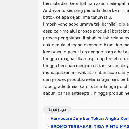
bermula dari keprihatinan akan melimpah
Andriyono, seorang pemuda desa kemiri, 
batok kelapa sejak lima tahun lalu.
limbah yang sebelumnya tak bernilai, diola
asap cair melalui proses produksi berteknol
proses pengolahan limbah batok kelapa me
cair dimulai dengan membersihkan dan me
kemudian dipanaskan dengan cara dibakar 
hingga menghasilkan uap. uap tersebut dia
hingga berubah menjadi cairan. selanjutny
mendapatkan minyak atsiri dan asap cair 
dari proses produksi selama tiga hari, be
food grade dihasilkan. total ada tiga puluh
sabun, cairan antiseptik, hingga produk h
Lihat juga
Homecare Jember Tekan Angka Kem
BROMO TERBAKAR, TIGA PINTU MA