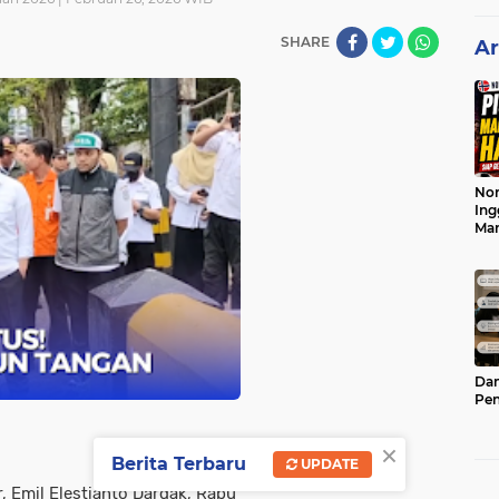
SHARE
Ar
Nor
Ing
Ma
Dam
Pen
×
Berita Terbaru
UPDATE
, Emil Elestianto Dardak, Rabu