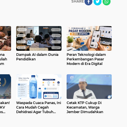
SHARE
ena
Dampak AI dalam Dunia
Peran Teknologi dalam
liah
Pendidikan
Perkembangan Pasar
cam
Modern di Era Digital
akan!
Waspada Cuaca Panas, Ini
Cetak KTP Cukup Di
DKV
Cara Mudah Cegah
Kecamatan, Warga
os
Dehidrasi Agar Tubuh
Jember Dimudahkan
 Jawa
Tetap Bugar