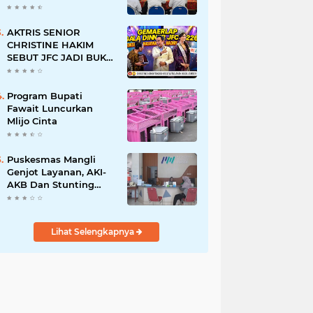
BERSINAR DAN
RAMAH DISABILITAS
AKTRIS SENIOR
CHRISTINE HAKIM
SEBUT JFC JADI BUKTI
KREATIVITAS ANAK
BANGSA
Program Bupati
Fawait Luncurkan
Mlijo Cinta
Puskesmas Mangli
Genjot Layanan, AKI-
AKB Dan Stunting
Ditekan
Lihat Selengkapnya