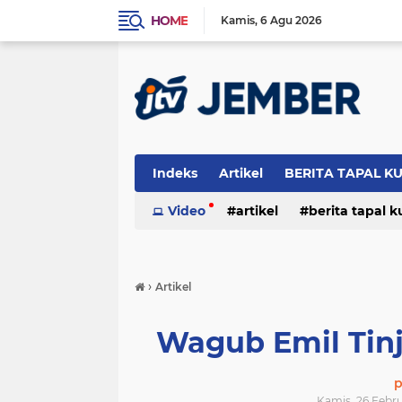
HOME
Kamis
6 Agu 2026
Indeks
Artikel
BERITA TAPAL K
PERISTIWA
Video
artikel
berita tapal 
otomotif
peristiwa
›
Artikel
Wagub Emil Tin
p
Kamis, 26 Febru