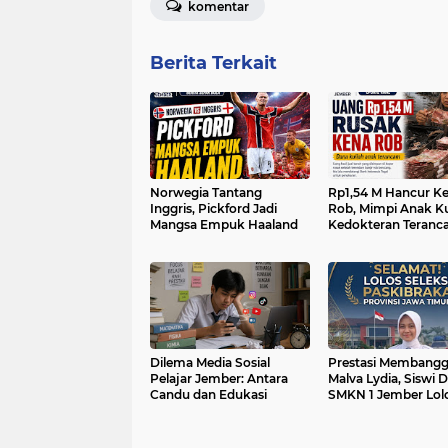
komentar
Berita Terkait
Norwegia Tantang
Rp1,54 M Hancur K
Inggris, Pickford Jadi
Rob, Mimpi Anak Ku
Mangsa Empuk Haaland
Kedokteran Teran
Dilema Media Sosial
Prestasi Membangg
Pelajar Jember: Antara
Malva Lydia, Siswi 
Candu dan Edukasi
SMKN 1 Jember Lol
Seleksi Paskibraka
Timur