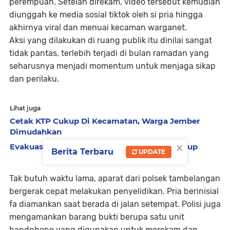
perempuan. Setelah direkam, video tersebut kemudian
diunggah ke media sosial tiktok oleh si pria hingga
akhirnya viral dan menuai kecaman warganet.
Aksi yang dilakukan di ruang publik itu dinilai sangat
tidak pantas, terlebih terjadi di bulan ramadan yang
seharusnya menjadi momentum untuk menjaga sikap
dan perilaku.
Lihat juga
Cetak KTP Cukup Di Kecamatan, Warga Jember
Dimudahkan
×
Evakuasi Pendaki Piramid Tuntas, SAR Ditutup
Berita Terbaru
UPDATE
Tak butuh waktu lama, aparat dari polsek tambelangan
bergerak cepat melakukan penyelidikan. Pria berinisial
fa diamankan saat berada di jalan setempat. Polisi juga
mengamankan barang bukti berupa satu unit
handphone yang digunakan untuk merekam dan