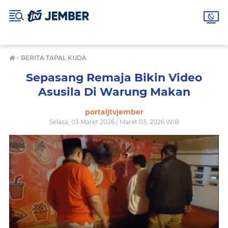
›
BERITA TAPAL KUDA
Sepasang Remaja Bikin Video
Asusila Di Warung Makan
portaljtvjember
Selasa, 03 Maret 2026 | Maret 03, 2026 WIB