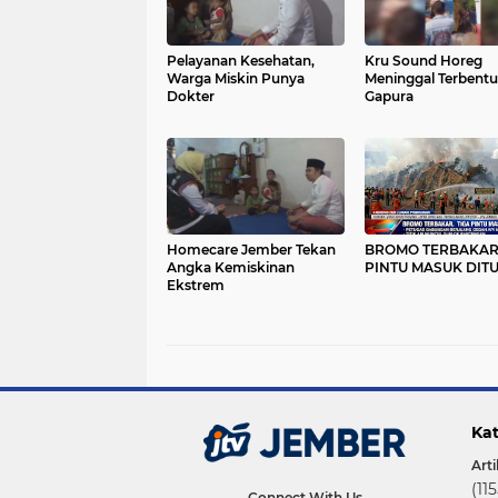
Pelayanan Kesehatan,
Kru Sound Horeg
Warga Miskin Punya
Meninggal Terbentu
Dokter
Gapura
Homecare Jember Tekan
BROMO TERBAKAR,
Angka Kemiskinan
PINTU MASUK DIT
Ekstrem
Kat
Arti
(115
Connect With Us