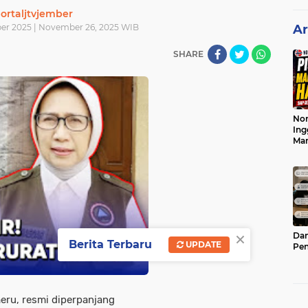
ortaljtvjember
er 2025 | November 26, 2025 WIB
Ar
SHARE
Nor
Ing
Ma
×
Dam
Berita Terbaru
UPDATE
Pen
eru, resmi diperpanjang