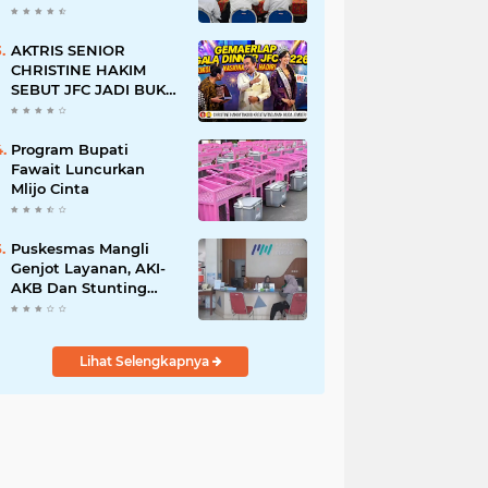
BERSINAR DAN
RAMAH DISABILITAS
AKTRIS SENIOR
CHRISTINE HAKIM
SEBUT JFC JADI BUKTI
KREATIVITAS ANAK
BANGSA
Program Bupati
Fawait Luncurkan
Mlijo Cinta
Puskesmas Mangli
Genjot Layanan, AKI-
AKB Dan Stunting
Ditekan
Lihat Selengkapnya