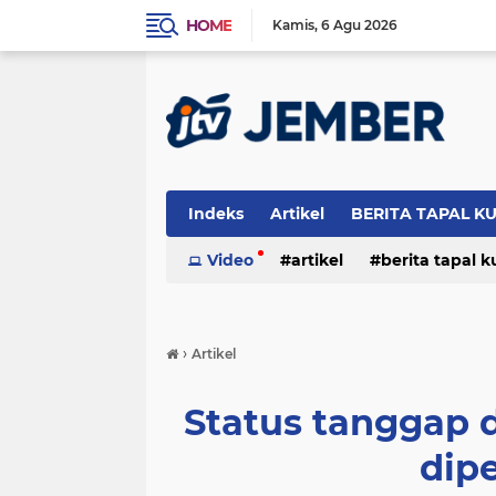
HOME
Kamis
6 Agu 2026
Indeks
Artikel
BERITA TAPAL K
PERISTIWA
Video
artikel
berita tapal 
otomotif
peristiwa
›
Artikel
Status tanggap 
dip