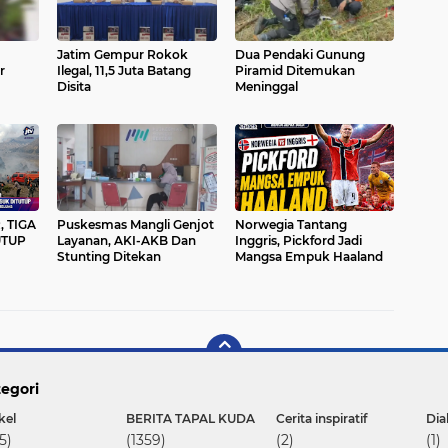
Jatim Gempur Rokok
Dua Pendaki Gunung
r
Ilegal, 11,5 Juta Batang
Piramid Ditemukan
Disita
Meninggal
 TIGA
Puskesmas Mangli Genjot
Norwegia Tantang
UTUP
Layanan, AKI-AKB Dan
Inggris, Pickford Jadi
Stunting Ditekan
Mangsa Empuk Haaland
egori
kel
BERITA TAPAL KUDA
Cerita inspiratif
Dia
5)
(1359)
(2)
(1)