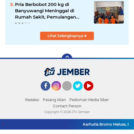
Pria Berbobot 200 kg di
Banyuwangi Meninggal di
Rumah Sakit, Pemulangan
Dibantu Damkar dan Basarnas
Lihat Selengkapnya
Facebook
Instagram
Twitter
YouTube
Redaksi
Pasang Iklan
Pedoman Media Siber
Contact Person
Copyright ©
2026 JTV Jember
Karhutla Bromo Meluas, Pe