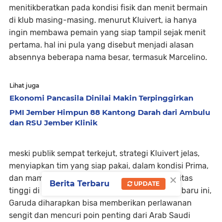
menitikberatkan pada
kondisi fisik dan menit bermain
di klub masing-masing. menurut Kluivert, ia hanya
ingin membawa pemain yang siap tampil sejak menit
pertama. hal ini pula yang disebut menjadi alasan
absennya beberapa nama besar, termasuk Marcelino.
Lihat juga
Ekonomi Pancasila Dinilai Makin Terpinggirkan
PMI Jember Himpun 88 Kantong Darah dari Ambulu
dan RSU Jember Klinik
meski publik sempat terkejut, strategi Kluivert jelas,
menyiapkan tim yang
siap pakai,
dalam kondisi Prima,
×
dan mampu menyesuaikan diri dengan intensitas
Berita Terbaru
UPDATE
tinggi di laga internasional. dengan komposisi baru ini,
Garuda diharapkan bisa memberikan perlawanan
sengit dan mencuri poin penting dari Arab Saudi