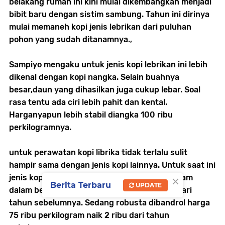
belakang rumah ini kini mulai dikembangkan menjadi
bibit baru dengan sistim sambung. Tahun ini dirinya
mulai memaneh kopi jenis lebrikan dari puluhan
pohon yang sudah ditanamnya.,
Sampiyo mengaku untuk jenis kopi lebrikan ini lebih
dikenal dengan kopi nangka. Selain buahnya
besar,daun yang dihasilkan juga cukup lebar. Soal
rasa tentu ada ciri lebih pahit dan kental.
Harganyapun lebih stabil diangka 100 ribu
perkilogramnya.
untuk perawatan kopi librika tidak terlalu sulit
hampir sama dengan jenis kopi lainnya. Untuk saat ini
×
jenis kopi excelsa laku jual 80 ribu perkilogram
Berita Terbaru
UPDATE
dalam bentuk kering. Harga ini naik 35 ribu dari
tahun sebelumnya. Sedang robusta dibandrol harga
75 ribu perkilogram naik 2 ribu dari tahun