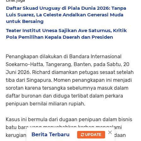
Lihat juga
Daftar Skuad Uruguay di Piala Dunia 2026: Tanpa
Luis Suarez, La Celeste Andalkan Generasi Muda
untuk Bersaing
Teater Institut Unesa Sajikan Ave Saturnus, Kritik
Pola Pemilihan Kepala Daerah dan Presiden
Penangkapan dilakukan di Bandara Internasional
Soekarno-Hatta, Tangerang, Banten, pada Sabtu, 20
Juni 2026. Richard diamankan petugas sesaat setelah
tiba dari Singapura. Momen penangkapan ini menjadi
sorotan karena tersangka sebelumnya masuk dalam
daftar buronan dan diduga terlibat dalam perkara
penipuan bernilai miliaran rupiah.
Kasus ini bermula dari dugaan penipuan dalam bisnis
batu bara yang menyebabkan korban mengalami
×
Berita Terbaru
UPDATE
kerugian besar. Setelah sempat buron, keberadaan