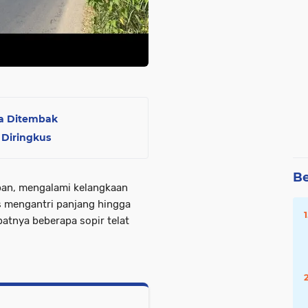
ya Ditembak
 Diringkus
Be
ban, mengalami kelangkaan
s mengantri panjang hingga
atnya beberapa sopir telat