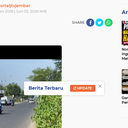
ortaljtvjember
ni 2026 | Juni 03, 2026 WIB
Ar
SHARE
Nor
Ing
Ma
×
Berita Terbaru
UPDATE
Dam
Pen