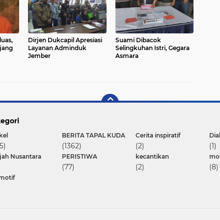
uas,
Dirjen Dukcapil Apresiasi
Suami Dibacok
jang
Layanan Adminduk
Selingkuhan Istri, Gegara
Jember
Asmara
egori
kel
BERITA TAPAL KUDA
Cerita inspiratif
Dia
5)
(1362)
(2)
(1)
ajah Nusantara
PERISTIWA
kecantikan
mot
(77)
(2)
(8)
motif