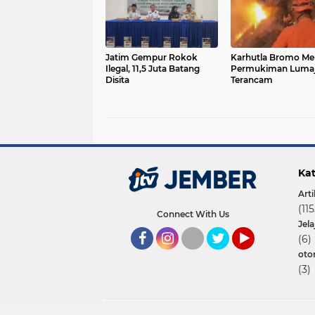
Jatim Gempur Rokok
Karhutla Bromo Mel
Ilegal, 11,5 Juta Batang
Permukiman Luma
Disita
Terancam
Kat
Arti
(115
Connect With Us
Jel
(6)
oto
Facebook
Instagram
Twitter
YouTube
(3)