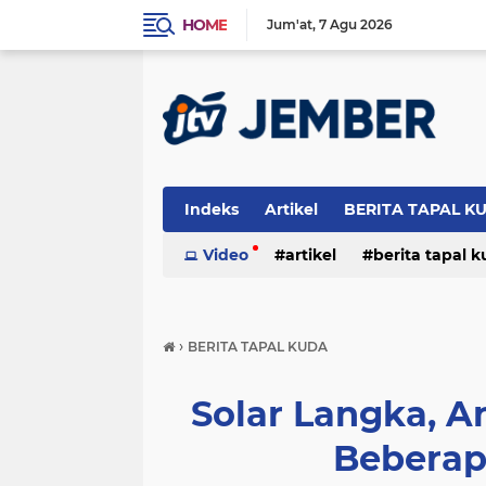
HOME
Jum'at
7 Agu 2026
Indeks
Artikel
BERITA TAPAL K
PERISTIWA
Video
artikel
berita tapal 
otomotif
peristiwa
›
BERITA TAPAL KUDA
Solar Langka, A
Beberap