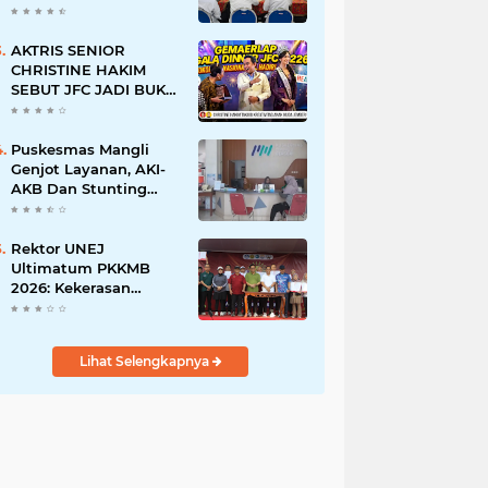
BERSINAR DAN
RAMAH DISABILITAS
AKTRIS SENIOR
CHRISTINE HAKIM
SEBUT JFC JADI BUKTI
KREATIVITAS ANAK
BANGSA
Puskesmas Mangli
Genjot Layanan, AKI-
AKB Dan Stunting
Ditekan
Rektor UNEJ
Ultimatum PKKMB
2026: Kekerasan
Dilarang, Dekan Turun
Mengawasi
Lihat Selengkapnya