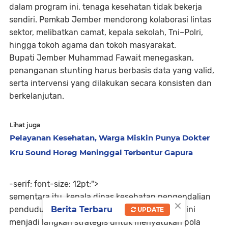
dalam program ini, tenaga kesehatan tidak bekerja
sendiri. Pemkab Jember mendorong kolaborasi lintas
sektor, melibatkan camat, kepala sekolah, Tni–Polri,
hingga tokoh agama dan tokoh masyarakat.
Bupati Jember Muhammad Fawait menegaskan,
penanganan stunting harus berbasis data yang valid,
serta intervensi yang dilakukan secara konsisten dan
berkelanjutan.
Lihat juga
Pelayanan Kesehatan, Warga Miskin Punya Dokter
Kru Sound Horeg Meninggal Terbentur Gapura
-serif; font-size: 12pt;">
sementara itu, kepala dinas kesehatan pengendalian
×
penduduk dan kb Jember menyebut, gerakan ini
Berita Terbaru
UPDATE
menjadi langkah strategis untuk menyatukan pola