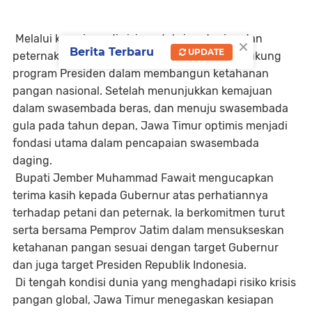
Melalui kemajuan di sisi produksi pertanian dan
×
Berita Terbaru
UPDATE
peternakan, Jawa Timur mengaku siap mendukung
program Presiden dalam membangun ketahanan
pangan nasional. Setelah menunjukkan kemajuan
dalam swasembada beras, dan menuju swasembada
gula pada tahun depan, Jawa Timur optimis menjadi
fondasi utama dalam pencapaian swasembada
daging.
Bupati Jember Muhammad Fawait mengucapkan
terima kasih kepada Gubernur atas perhatiannya
terhadap petani dan peternak. Ia berkomitmen turut
serta bersama Pemprov Jatim dalam mensukseskan
ketahanan pangan sesuai dengan target Gubernur
dan juga target Presiden Republik Indonesia.
Di tengah kondisi dunia yang menghadapi risiko krisis
pangan global, Jawa Timur menegaskan kesiapan