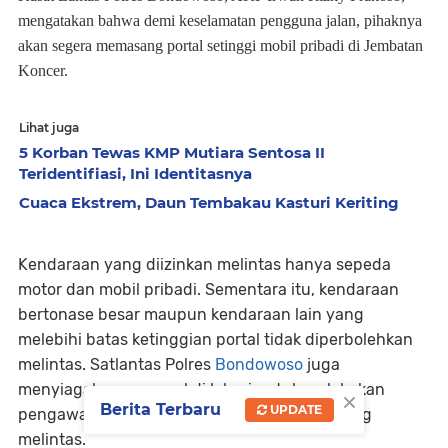
mengatakan bahwa demi keselamatan pengguna jalan, pihaknya
akan segera memasang portal setinggi mobil pribadi di Jembatan
Koncer.
Lihat juga
5 Korban Tewas KMP Mutiara Sentosa II
Teridentifiasi, Ini Identitasnya
Cuaca Ekstrem, Daun Tembakau Kasturi Keriting
Kendaraan yang diizinkan melintas hanya sepeda
motor dan mobil pribadi. Sementara itu, kendaraan
bertonase besar maupun kendaraan lain yang
melebihi batas ketinggian portal tidak diperbolehkan
melintas. Satlantas Polres
Bondowoso
juga
menyiagakan personel di lokasi untuk melakukan
×
Berita Terbaru
UPDATE
pengawasan dan pembatasan kendaraan yang
melintas.