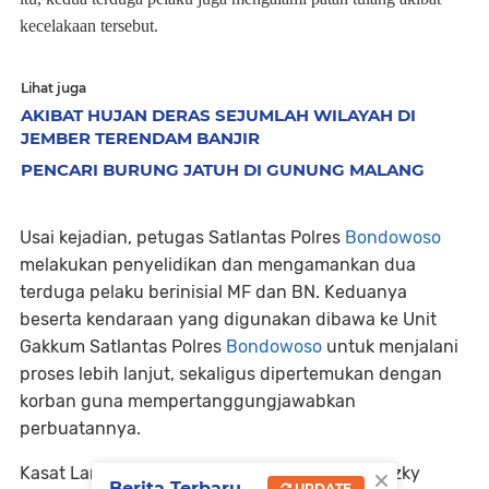
kecelakaan tersebut.
Lihat juga
AKIBAT HUJAN DERAS SEJUMLAH WILAYAH DI
JEMBER TERENDAM BANJIR
PENCARI BURUNG JATUH DI GUNUNG MALANG
Usai kejadian, petugas Satlantas Polres
Bondowoso
melakukan penyelidikan dan mengamankan dua
terduga pelaku berinisial MF dan BN. Keduanya
beserta kendaraan yang digunakan dibawa ke Unit
Gakkum Satlantas Polres
Bondowoso
untuk menjalani
proses lebih lanjut, sekaligus dipertemukan dengan
korban guna mempertanggungjawabkan
perbuatannya.
×
Kasat Lantas Polres Bondowoso, AKP Irwan Rizky
Berita Terbaru
UPDATE