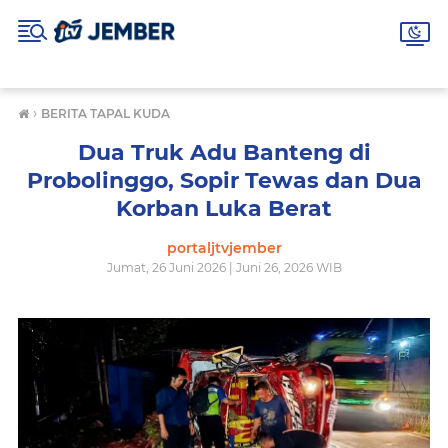
›
BERITA TAPAL KUDA
Dua Truk Adu Banteng di
Probolinggo, Sopir Tewas dan Dua
Korban Luka Berat
portaljtvjember
Jumat, 26 Juni 2026 | Juni 26, 2026 WIB