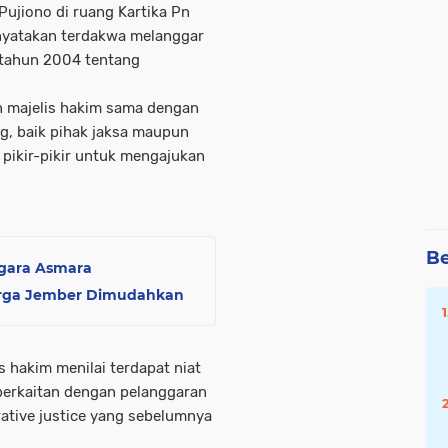
Pujiono di ruang Kartika Pn
nyatakan terdakwa melanggar
 tahun 2004 tentang
n majelis hakim sama dengan
g, baik pihak jaksa maupun
ikir-pikir untuk mengajukan
Be
egara Asmara
arga Jember Dimudahkan
 hakim menilai terdapat niat
i berkaitan dengan pelanggaran
rative justice yang sebelumnya