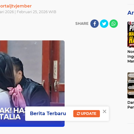
ortaljtvjember
ri 2026 | Februari 25, 2026 WIB
Ar
SHARE
Nor
Ing
Ma
Dam
Pen
×
Berita Terbaru
UPDATE