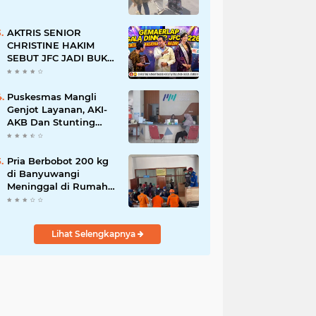
AKTRIS SENIOR
CHRISTINE HAKIM
SEBUT JFC JADI BUKTI
KREATIVITAS ANAK
BANGSA
Puskesmas Mangli
Genjot Layanan, AKI-
AKB Dan Stunting
Ditekan
Pria Berbobot 200 kg
di Banyuwangi
Meninggal di Rumah
Sakit, Pemulangan
Dibantu Damkar dan
Basarnas
Lihat Selengkapnya