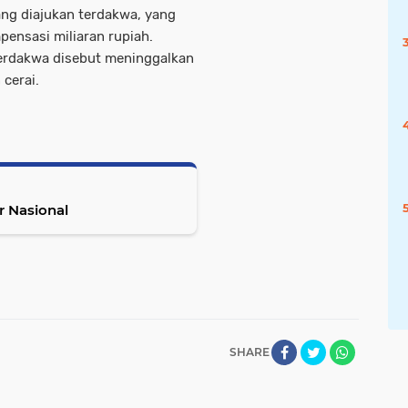
ang diajukan terdakwa, yang
ensasi miliaran rupiah.
erdakwa disebut meninggalkan
cerai.
ur Nasional
SHARE