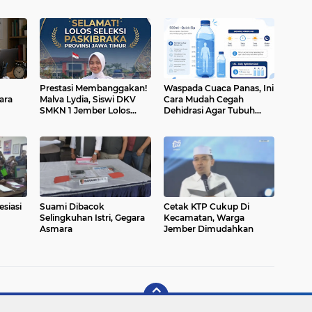
Prestasi Membanggakan!
Waspada Cuaca Panas, Ini
ara
Malva Lydia, Siswi DKV
Cara Mudah Cegah
SMKN 1 Jember Lolos
Dehidrasi Agar Tubuh
Seleksi Paskibraka Jawa
Tetap Bugar
Timur
esiasi
Suami Dibacok
Cetak KTP Cukup Di
Selingkuhan Istri, Gegara
Kecamatan, Warga
Asmara
Jember Dimudahkan