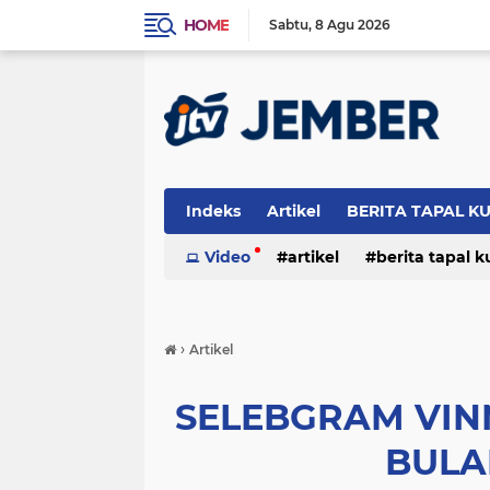
HOME
Sabtu
8 Agu 2026
Indeks
Artikel
BERITA TAPAL K
PERISTIWA
Video
artikel
berita tapal 
otomotif
peristiwa
›
Artikel
SELEBGRAM VINN
BULA