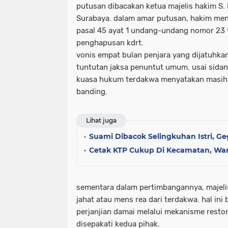
putusan dibacakan ketua majelis hakim S. 
Surabaya. dalam amar putusan, hakim me
pasal 45 ayat 1 undang-undang nomor 23
penghapusan kdrt.
vonis empat bulan penjara yang dijatuhka
tuntutan jaksa penuntut umum. usai sidan
kuasa hukum terdakwa menyatakan masih p
banding.
Lihat juga
Suami Dibacok Selingkuhan Istri, G
Cetak KTP Cukup Di Kecamatan, W
sementara dalam pertimbangannya, majelis
jahat atau mens rea dari terdakwa. hal in
perjanjian damai melalui mekanisme resto
disepakati kedua pihak.