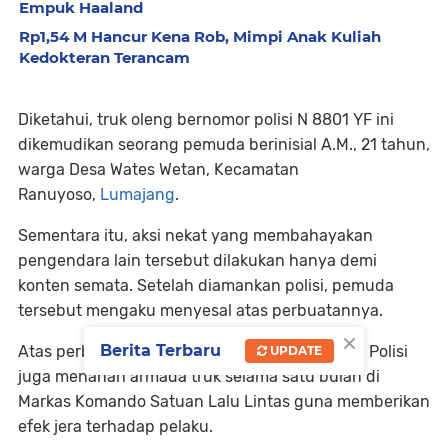
Empuk Haaland
Rp1,54 M Hancur Kena Rob, Mimpi Anak Kuliah
Kedokteran Terancam
Diketahui, truk oleng bernomor polisi N 8801 YF ini
dikemudikan seorang pemuda berinisial A.M., 21 tahun,
warga Desa Wates Wetan, Kecamatan
Ranuyoso,
Lumajang
.
Sementara itu, aksi nekat yang membahayakan
pengendara lain tersebut dilakukan hanya demi
konten semata. Setelah diamankan polisi, pemuda
tersebut mengaku menyesal atas perbuatannya.
×
Berita Terbaru
Atas perbuatannya, sang sopir disanksi tilang. Polisi
UPDATE
juga menahan armada truk selama satu bulan di
Markas Komando Satuan Lalu Lintas guna memberikan
efek jera terhadap pelaku.