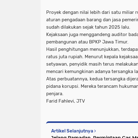
Proyek dengan nilai lebih dari satu miliar r
aturan pengadaan barang dan jasa pemerin
sudah dilakukan sejak tahun 2025 lalu.
Kejaksaan juga menggandeng auditor ba
pembangunan atau BPKP Jawa Timur.
Hasil penghitungan menunjukkan, terdapat
ratus juta rupiah. Menurut kepala kejaksaan
setyawan, penyidik masih terus melakuk
mencari kemungkinan adanya tersangka la
Atas perbuatannya, kedua tersangka dije
pidana korupsi. Mereka terancam hukuma
penjara.
Farid Fahlevi, JTV
Artikel Selanjutnya
Jelang Ramadan, Permintaan Gas Me