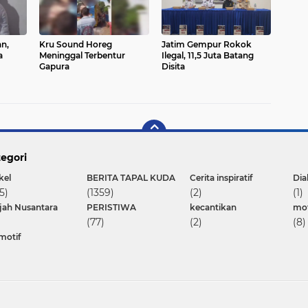
n,
Kru Sound Horeg
Jatim Gempur Rokok
a
Meninggal Terbentur
Ilegal, 11,5 Juta Batang
Gapura
Disita
egori
kel
BERITA TAPAL KUDA
Cerita inspiratif
Dia
5)
(1359)
(2)
(1)
ajah Nusantara
PERISTIWA
kecantikan
mot
(77)
(2)
(8)
motif
Copyright ©
2026 JTV Jember