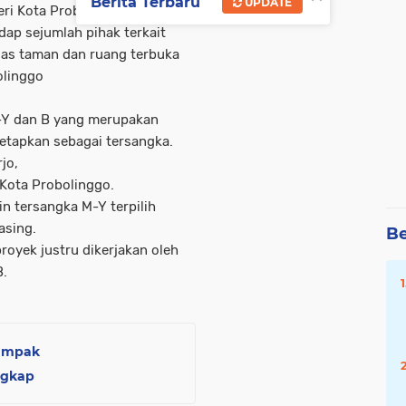
Berita Terbaru
UPDATE
ri Kota Probolinggo, sejak
ap sejumlah pihak terkait
as taman dan ruang terbuka
olinggo
M-Y dan B yang merupakan
etapkan sebagai tersangka.
jo,
 Kota Probolinggo.
n tersangka M-Y terpilih
asing.
Be
oyek justru dikerjakan oleh
B.
dampak
ngkap