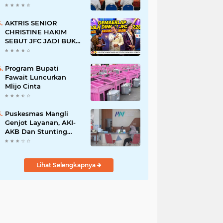
BERSINAR DAN
RAMAH DISABILITAS
AKTRIS SENIOR
CHRISTINE HAKIM
SEBUT JFC JADI BUKTI
KREATIVITAS ANAK
BANGSA
Program Bupati
Fawait Luncurkan
Mlijo Cinta
Puskesmas Mangli
Genjot Layanan, AKI-
AKB Dan Stunting
Ditekan
Lihat Selengkapnya