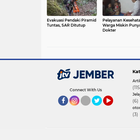
Evakuasi Pendaki Piramid
Pelayanan Kesehata
Tuntas, SAR Ditutup
Warga Miskin Puny
Dokter
Kat
Arti
(115
Connect With Us
Jel
(6)
oto
Facebook
Instagram
Twitter
YouTube
(3)