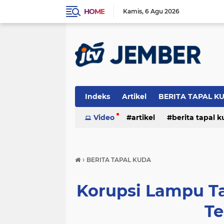
HOME
Kamis
6 Agu 2026
Indeks
Artikel
BERITA TAPAL K
PERISTIWA
Video
artikel
berita tapal 
otomotif
peristiwa
›
BERITA TAPAL KUDA
Korupsi Lampu Ta
Te