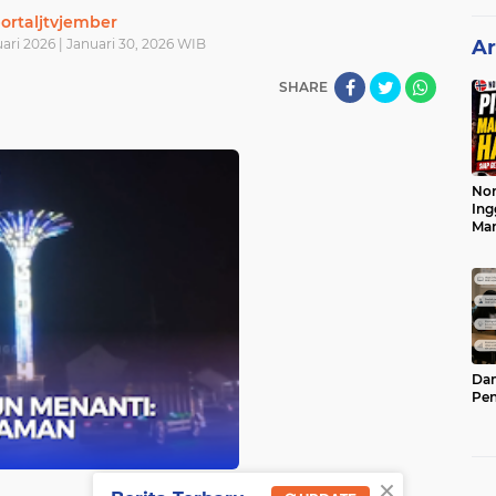
ortaljtvjember
ari 2026 | Januari 30, 2026 WIB
Ar
SHARE
Nor
Ing
Ma
Dam
Pen
×