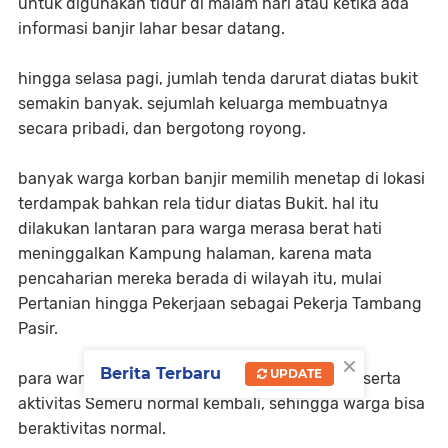
untuk digunakan tidur di malam hari atau ketika ada
informasi banjir lahar besar datang.
hingga selasa pagi, jumlah tenda darurat diatas bukit
semakin banyak. sejumlah keluarga membuatnya
secara pribadi, dan bergotong royong.
banyak warga korban banjir memilih menetap di lokasi
terdampak bahkan rela tidur diatas Bukit. hal itu
dilakukan lantaran para warga merasa berat hati
meninggalkan Kampung halaman, karena mata
pencaharian mereka berada di wilayah itu, mulai
Pertanian hingga Pekerjaan sebagai Pekerja Tambang
Pasir.
×
Berita Terbaru
UPDATE
para warga berharap kondisi cuaca membaik, serta
aktivitas Semeru normal kembali, sehingga warga bisa
beraktivitas normal.