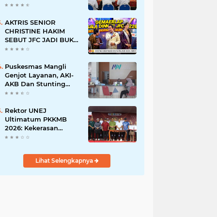
BERSINAR DAN
RAMAH DISABILITAS
AKTRIS SENIOR
CHRISTINE HAKIM
SEBUT JFC JADI BUKTI
KREATIVITAS ANAK
BANGSA
Puskesmas Mangli
Genjot Layanan, AKI-
AKB Dan Stunting
Ditekan
Rektor UNEJ
Ultimatum PKKMB
2026: Kekerasan
Dilarang, Dekan Turun
Mengawasi
Lihat Selengkapnya