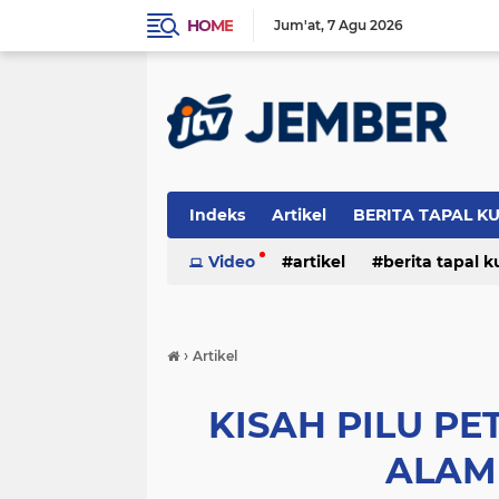
HOME
Jum'at
7 Agu 2026
Indeks
Artikel
BERITA TAPAL K
PERISTIWA
Video
artikel
berita tapal 
otomotif
peristiwa
›
Artikel
KISAH PILU PE
ALAM