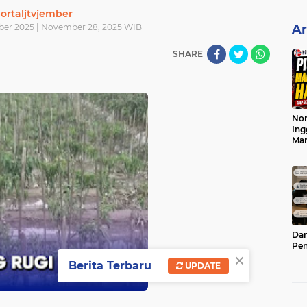
ortaljtvjember
er 2025 | November 28, 2025 WIB
Ar
SHARE
Nor
Ing
Ma
Dam
Pen
×
Berita Terbaru
UPDATE