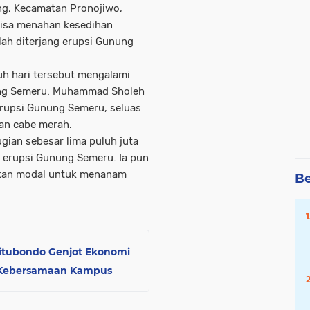
g, Kecamatan Pronojiwo,
bisa menahan kesedihan
ah diterjang erupsi Gunung
h hari tersebut mengalami
nung Semeru. Muhammad Sholeh
rupsi Gunung Semeru, seluas
an cabe merah.
ian sebesar lima puluh juta
 erupsi Gunung Semeru. Ia pun
ikan modal untuk menanam
Be
itubondo Genjot Ekonomi
t Kebersamaan Kampus