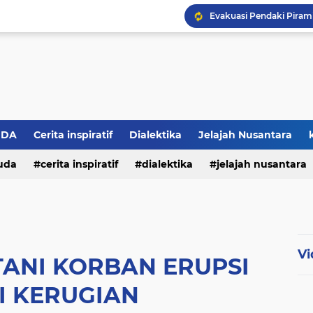
Evakuasi Pendaki Piram
Pelayanan Kesehatan, W
Kru Sound Horeg Mening
Jatim Gempur Rokok Ilega
Dua Pendaki Gunung Pi
Homecare Jember Teka
BROMO TERBAKAR, TIG
Dua Pendaki Piramid Hil
UDA
Cerita inspiratif
Dialektika
Jelajah Nusantara
Api Lalap 4 Hektare Hut
kuda
cerita inspiratif
dialektika
jelajah nusantara
Cetak KTP Cukup Di K
Vi
TANI KORBAN ERUPSI
I KERUGIAN