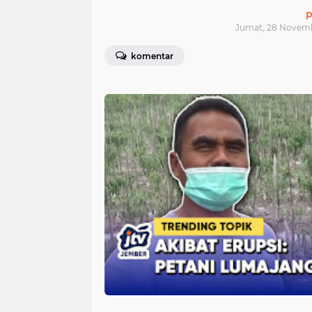
p
Jumat, 28 Novemb
komentar