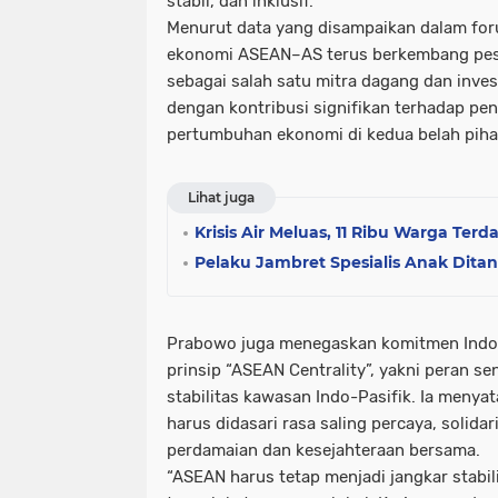
stabil, dan inklusif.
Menurut data yang disampaikan dalam fo
ekonomi ASEAN–AS terus berkembang pesat
sebagai salah satu mitra dagang dan inves
dengan kontribusi signifikan terhadap pen
pertumbuhan ekonomi di kedua belah piha
Lihat juga
Krisis Air Meluas, 11 Ribu Warga Ter
Pelaku Jambret Spesialis Anak Dita
Prabowo juga menegaskan komitmen Indo
prinsip “ASEAN Centrality”, yakni peran s
stabilitas kawasan Indo-Pasifik. Ia menya
harus didasari rasa saling percaya, solida
perdamaian dan kesejahteraan bersama.
“ASEAN harus tetap menjadi jangkar stabil