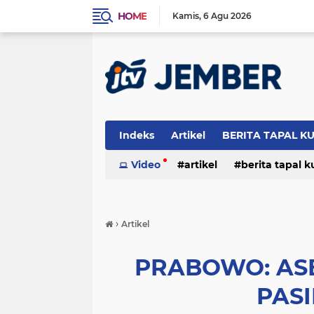
HOME
Kamis
6 Agu 2026
Indeks
Artikel
BERITA TAPAL K
PERISTIWA
Video
artikel
berita tapal 
otomotif
peristiwa
›
Artikel
PRABOWO: ASE
PASI