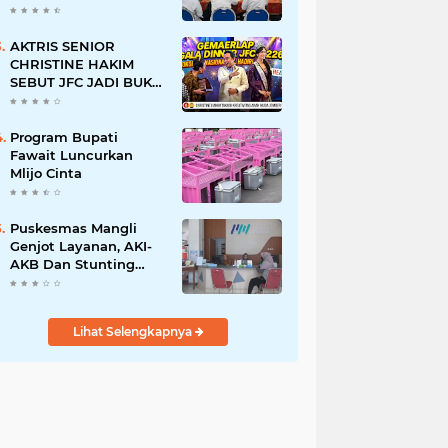
BERSINAR DAN
RAMAH DISABILITAS
AKTRIS SENIOR
CHRISTINE HAKIM
SEBUT JFC JADI BUKTI
KREATIVITAS ANAK
BANGSA
Program Bupati
Fawait Luncurkan
Mlijo Cinta
Puskesmas Mangli
Genjot Layanan, AKI-
AKB Dan Stunting
Ditekan
Lihat Selengkapnya