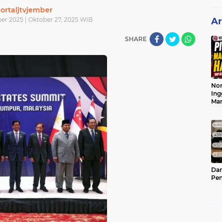
ortaljtvjember
ber 2025 | Oktober 27, 2025 WIB
Ar
SHARE
Nor
Ing
Ma
Dam
Pen