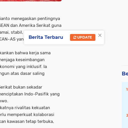
bianto menegaskan pentingnya
SEAN dan Amerika Serikat guna
×
ai, stabil, dan sejahtera.
Berita Terbaru
UPDATE
EAN–AS yang digelar di Kuala
kankan bahwa kerja sama
menjaga keseimbangan
nomi yang inklusif. Ia
Be
ngun atas dasar saling
erikat bukan sekadar
menciptakan Indo-Pasifik yang
owo.
atnya rivalitas kekuatan
erlu memperkuat kolaborasi
kan kawasan tetap terbuka,