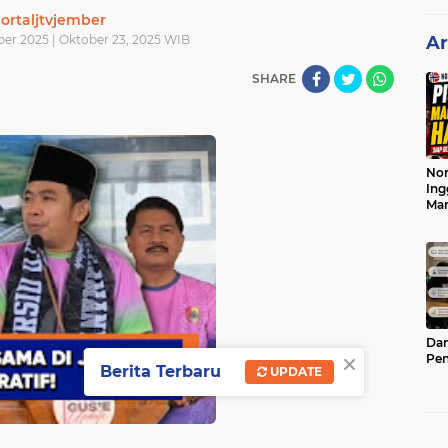
ortaljtvjember
ber 2025 | Oktober 23, 2025 WIB
Ar
SHARE
Nor
Ing
Ma
Dam
×
Pen
Berita Terbaru
UPDATE