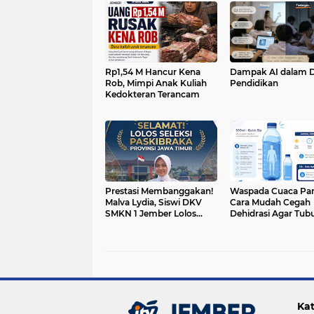
Rp1,54 M Hancur Kena
Dampak AI dalam 
Rob, Mimpi Anak Kuliah
Pendidikan
Kedokteran Terancam
Prestasi Membanggakan!
Waspada Cuaca Pana
Malva Lydia, Siswi DKV
Cara Mudah Cegah
SMKN 1 Jember Lolos
Dehidrasi Agar Tub
Seleksi Paskibraka Jawa
Tetap Bugar
Timur
Kat