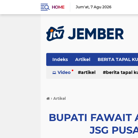
HOME
Jum'at
7 Agu 2026
Indeks
Artikel
BERITA TAPAL K
PERISTIWA
Video
artikel
berita tapal 
otomotif
peristiwa
›
Artikel
BUPATI FAWAIT
JSG PUS