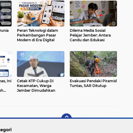
Dunia
Peran Teknologi dalam
Dilema Media Sosial
Perkembangan Pasar
Pelajar Jember: Antara
Modern di Era Digital
Candu dan Edukasi
s, Ini
Cetak KTP Cukup Di
Evakuasi Pendaki Piramid
Kecamatan, Warga
Tuntas, SAR Ditutup
uh
Jember Dimudahkan
egori