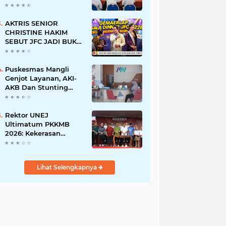
BERSINAR DAN
RAMAH DISABILITAS
AKTRIS SENIOR
CHRISTINE HAKIM
SEBUT JFC JADI BUKTI
KREATIVITAS ANAK
BANGSA
Puskesmas Mangli
Genjot Layanan, AKI-
AKB Dan Stunting
Ditekan
Rektor UNEJ
Ultimatum PKKMB
2026: Kekerasan
Dilarang, Dekan Turun
Mengawasi
Lihat Selengkapnya