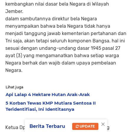
kembangkan nilai dasar bela Negara di Wilayah
Jember.
dalam sambutannya direktur bela Negara
menyampaikan bahwa bela Negara tidak hanya
menjadi tanggung jawab kementerian pertahanan dan
Tni saja, akan tetapi seluruh komponen Bangsa. hal ini
sesuai dengan undang-undang dasar 1945 pasal 27
ayat (3) yang mengamanatkan bahwa setiap warga
Negara berhak dan wajib dalam upaya pembelaan
Negara.
Lihat juga
Api Lalap 4 Hektare Hutan Arak-Arak
5 Korban Tewas KMP Mutiara Sentosa II
Teridentifiasi, Ini Identitasnya
×
Berita Terbaru
UPDATE
Ketua Dprd Jember, Ahmad Halim yang datang