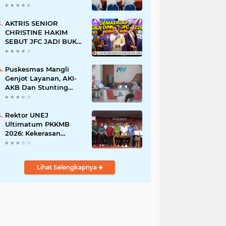
BERSINAR DAN
RAMAH DISABILITAS
AKTRIS SENIOR
CHRISTINE HAKIM
SEBUT JFC JADI BUKTI
KREATIVITAS ANAK
BANGSA
Puskesmas Mangli
Genjot Layanan, AKI-
AKB Dan Stunting
Ditekan
Rektor UNEJ
Ultimatum PKKMB
2026: Kekerasan
Dilarang, Dekan Turun
Mengawasi
Lihat Selengkapnya