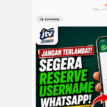
p
Rabu, 01 J
komentar