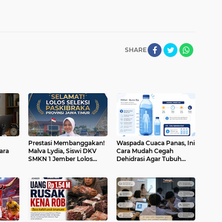
SHARE
Prestasi Membanggakan!
Waspada Cuaca Panas, Ini
ara
Malva Lydia, Siswi DKV
Cara Mudah Cegah
SMKN 1 Jember Lolos
Dehidrasi Agar Tubuh
Seleksi Paskibraka Jawa
Tetap Bugar
Timur