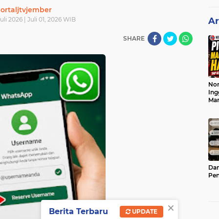
ortaljtvjember
uli 2026 | Juli 01, 2026 WIB
Ar
SHARE
Nor
Ing
Ma
Dam
Pen
×
Berita Terbaru
UPDATE