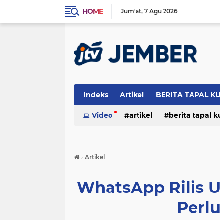
HOME
Jum'at
7 Agu 2026
Indeks
Artikel
BERITA TAPAL K
PERISTIWA
Video
artikel
berita tapal 
otomotif
peristiwa
›
Artikel
WhatsApp Rilis U
Perl