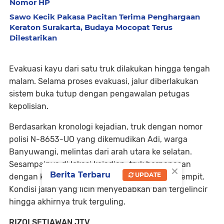
Nomor HP
Sawo Kecik Pakasa Pacitan Terima Penghargaan
Keraton Surakarta, Budaya Mocopat Terus
Dilestarikan
Evakuasi kayu dari satu truk dilakukan hingga tengah
malam. Selama proses evakuasi, jalur diberlakukan
sistem buka tutup dengan pengawalan petugas
kepolisian.
Berdasarkan kronologi kejadian, truk dengan nomor
polisi N-8653-UO yang dikemudikan Adi, warga
Banyuwangi, melintas dari arah utara ke selatan.
Sesampainya di lokasi kejadian, truk berpapasan
×
Berita Terbaru
UPDATE
dengan kendaraan roda empat di jalan yang sempit.
Kondisi jalan yang licin menyebabkan ban tergelincir
hingga akhirnya truk terguling.
RIZQI SETIAWAN JTV