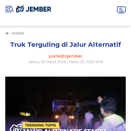
›
Artikel
Truk Terguling di Jalur Alternatif
portaljtvjember
Selasa, 03 Maret 2026 | Maret 03, 2026 WIB