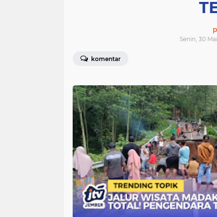
T
p
Senin, 30 Ma
komentar