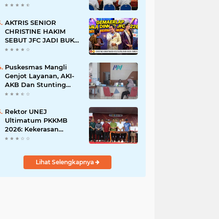
BERSINAR DAN
RAMAH DISABILITAS
AKTRIS SENIOR
CHRISTINE HAKIM
SEBUT JFC JADI BUKTI
KREATIVITAS ANAK
BANGSA
Puskesmas Mangli
Genjot Layanan, AKI-
AKB Dan Stunting
Ditekan
Rektor UNEJ
Ultimatum PKKMB
2026: Kekerasan
Dilarang, Dekan Turun
Mengawasi
Lihat Selengkapnya