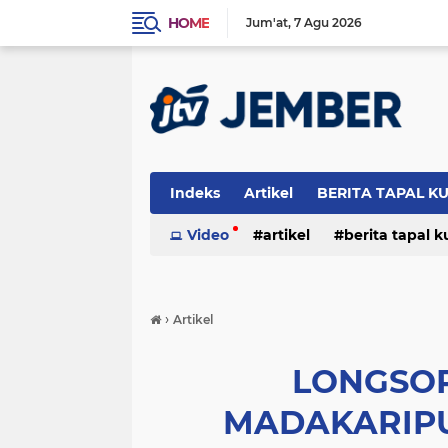
HOME
Jum'at
7 Agu 2026
Indeks
Artikel
BERITA TAPAL K
PERISTIWA
Video
artikel
berita tapal 
otomotif
peristiwa
›
Artikel
LONGSOR
MADAKARIP