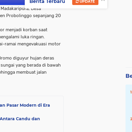
Berita Terbaru
UPDATE
n Madakaripura, Desa
en Probolinggo sepanjang 20
or menjadi korban saat
engalami luka ringan.
ai-ramai mengevakuasi motor
Bromo diguyur hujan deras
g sungai yang berada di bawah
ehingga membuat jalan
Be
n Pasar Modern di Era
: Antara Candu dan