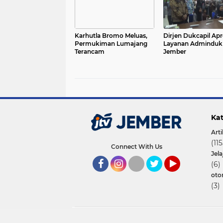
Karhutla Bromo Meluas,
Dirjen Dukcapil Apr
Permukiman Lumajang
Layanan Adminduk
Terancam
Jember
Kat
Arti
(115
Connect With Us
Jel
(6)
oto
Facebook
Instagram
Twitter
YouTube
(3)