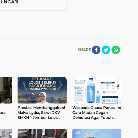
U NGAJI
SHARE
Prestasi Membanggakan!
Waspada Cuaca Panas, Ini
ara
Malva Lydia, Siswi DKV
Cara Mudah Cegah
SMKN 1 Jember Lolos
Dehidrasi Agar Tubuh
Seleksi Paskibraka Jawa
Tetap Bugar
Timur