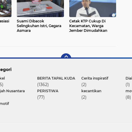
esiasi
Suami Dibacok
Cetak KTP Cukup Di
Selingkuhan Istri, Gegara
Kecamatan, Warga
Asmara
Jember Dimudahkan
egori
kel
BERITA TAPAL KUDA
Cerita inspiratif
Dia
5)
(1362)
(2)
(1)
ajah Nusantara
PERISTIWA
kecantikan
mot
(77)
(2)
(8)
motif
Copyright ©
2026 JTV Jember