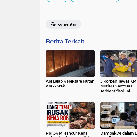
komentar
Berita Terkait
Api Lalap 4 Hektare Hutan
5 Korban Tewas KM
Arak-Arak
Mutiara Sentosa II
Teridentifiasi, Ini
Identitasnya
Rp1,54 M Hancur Kena
Dampak AI dalam 