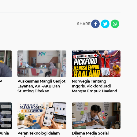
SHARE
P
Puskesmas Mangli Genjot
Norwegia Tantang
Layanan, AKI-AKB Dan
Inggris, Pickford Jadi
Stunting Ditekan
Mangsa Empuk Haaland
Dunia
Peran Teknologi dalam
Dilema Media Sosial