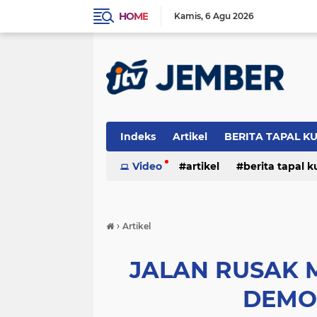
HOME
Kamis
6 Agu 2026
Indeks
Artikel
BERITA TAPAL K
PERISTIWA
Video
artikel
berita tapal 
otomotif
peristiwa
›
Artikel
JALAN RUSAK 
DEMO