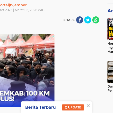
ortaljtvjember
ret 2026 | Maret 05, 2026 WIB
Ar
SHARE
Nor
Ing
Ma
Dam
Pen
×
Berita Terbaru
UPDATE