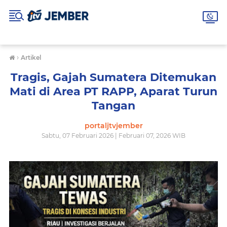
›
Artikel
Tragis, Gajah Sumatera Ditemukan
Mati di Area PT RAPP, Aparat Turun
Tangan
portaljtvjember
Sabtu, 07 Februari 2026 | Februari 07, 2026 WIB