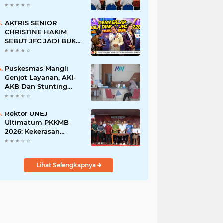
BERSINAR DAN
RAMAH DISABILITAS
AKTRIS SENIOR
CHRISTINE HAKIM
SEBUT JFC JADI BUKTI
KREATIVITAS ANAK
BANGSA
Puskesmas Mangli
Genjot Layanan, AKI-
AKB Dan Stunting
Ditekan
Rektor UNEJ
Ultimatum PKKMB
2026: Kekerasan
Dilarang, Dekan Turun
Mengawasi
Lihat Selengkapnya