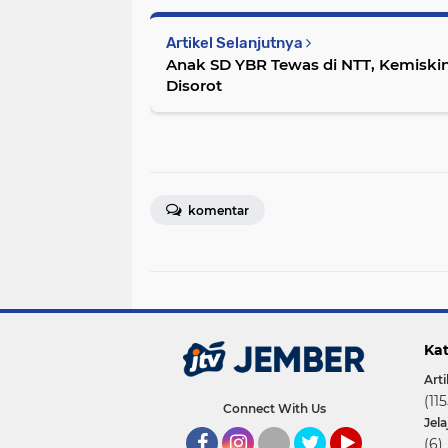
Artikel Selanjutnya
Anak SD YBR Tewas di NTT, Kemiski
Disorot
komentar
Kat
Arti
(115
Connect With Us
Jel
(6)