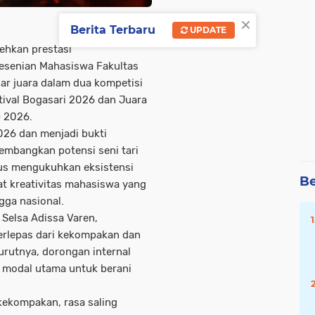
×
Berita Terbaru
UPDATE
ehkan prestasi
Kesenian Mahasiswa Fakultas
r juara dalam dua kompetisi
stival Bogasari 2026 dan Juara
) 2026.
2026 dan menjadi bukti
mbangkan potensi seni tari
gus mengukuhkan eksistensi
Be
t kreativitas mahasiswa yang
gga nasional.
 Selsa Adissa Varen,
erlepas dari kekompakan dan
rutnya, dorongan internal
i modal utama untuk berani
kekompakan, rasa saling