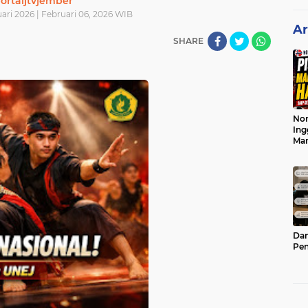
ortaljtvjember
ari 2026 | Februari 06, 2026 WIB
Ar
SHARE
Nor
Ing
Ma
Dam
Pen