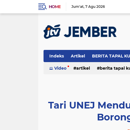
HOME
Jum'at
7 Agu 2026
Indeks
Artikel
BERITA TAPAL K
PERISTIWA
Video
artikel
berita tapal 
otomotif
peristiwa
Tari UNEJ Mend
Borong