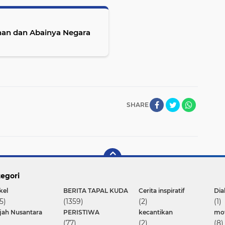
nan dan Abainya Negara
SHARE
egori
kel
BERITA TAPAL KUDA
Cerita inspiratif
Dia
5)
(1359)
(2)
(1)
ajah Nusantara
PERISTIWA
kecantikan
mot
(77)
(2)
(8)