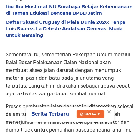
Ibu-Ibu Muslimat NU Surabaya Belajar Kebencanaan
di Taman Edukasi Bencana BPBD Jatim
Daftar Skuad Uruguay di Piala Dunia 2026: Tanpa
Luis Suarez, La Celeste Andalkan Generasi Muda
untuk Bersaing
Sementara itu, Kementerian Pekerjaan Umum melalui
Balai Besar Pelaksanaan Jalan Nasional akan
membuat akses jalan darurat dengan menumpuk
material pasir dan batu pada jalur utama yang
terputus. Langkah ini dilakukan sebagai upaya cepat
agar aktivitas warga dapat kembali normal.
Proses pembuatan jalan darurat ini ditargetkan selesai
×
Berita Terbaru
dalam tujuh hari ke depan. Kementerian PU telah
UPDATE
menerjunkan enam alat berat berupa ekskavator dan
dump truck untuk pemulihan pascabencana lahar ini.