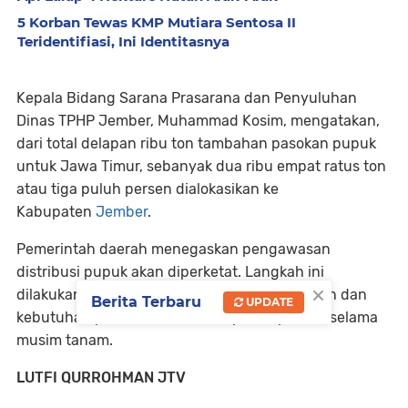
5 Korban Tewas KMP Mutiara Sentosa II
Teridentifiasi, Ini Identitasnya
Kepala Bidang Sarana Prasarana dan Penyuluhan
Dinas TPHP Jember, Muhammad Kosim, mengatakan,
dari total delapan ribu ton tambahan pasokan pupuk
untuk Jawa Timur, sebanyak dua ribu empat ratus ton
atau tiga puluh persen dialokasikan ke
Kabupaten
Jember
.
Pemerintah daerah menegaskan pengawasan
distribusi pupuk akan diperketat. Langkah ini
×
dilakukan agar pupuk bersubsidi tepat sasaran dan
Berita Terbaru
UPDATE
kebutuhan petani di
Jember
dapat terpenuhi selama
musim tanam.
LUTFI QURROHMAN JTV