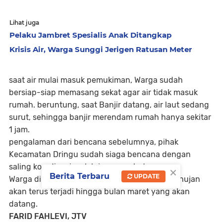
Lihat juga
Pelaku Jambret Spesialis Anak Ditangkap
Krisis Air, Warga Sunggi Jerigen Ratusan Meter
saat air mulai masuk pemukiman, Warga sudah
bersiap-siap memasang sekat agar air tidak masuk
rumah. beruntung, saat Banjir datang, air laut sedang
surut, sehingga banjir merendam rumah hanya sekitar
1 jam.
pengalaman dari bencana sebelumnya, pihak
Kecamatan Dringu sudah siaga bencana dengan
saling koordinasi melalui pesan whatsapp.
×
Berita Terbaru
UPDATE
Warga dihimbau tetap waspada, diperkirakan hujan
akan terus terjadi hingga bulan maret yang akan
datang.
FARID FAHLEVI, JTV