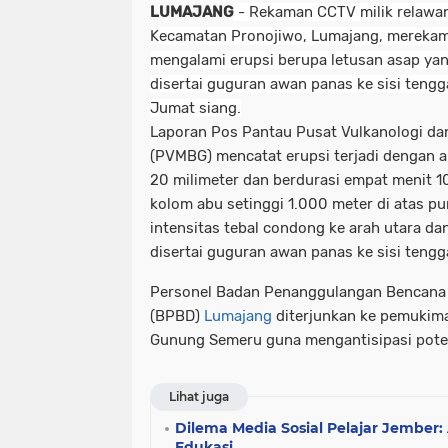
LUMAJANG
- Rekaman CCTV milik relawa
Kecamatan Pronojiwo, Lumajang, merekam
mengalami erupsi berupa letusan asap y
disertai guguran awan panas ke sisi teng
Jumat siang.
Laporan Pos Pantau Pusat Vulkanologi dan
(PVMBG) mencatat erupsi terjadi dengan 
20 milimeter dan berdurasi empat menit 1
kolom abu setinggi 1.000 meter di atas p
intensitas tebal condong ke arah utara dan 
disertai guguran awan panas ke sisi tengg
Personel Badan Penanggulangan Bencana
(BPBD)
Lumajang
diterjunkan ke pemukima
Gunung Semeru guna mengantisipasi poten
Lihat juga
Dilema Media Sosial Pelajar Jember
Edukasi