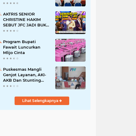
BERSINAR DAN
RAMAH DISABILITAS
AKTRIS SENIOR
CHRISTINE HAKIM
SEBUT JFC JADI BUKTI
KREATIVITAS ANAK
BANGSA
Program Bupati
Fawait Luncurkan
Mlijo Cinta
Puskesmas Mangli
Genjot Layanan, AKI-
AKB Dan Stunting
Ditekan
Lihat Selengkapnya