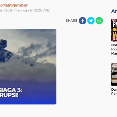
ortaljtvjember
ari 2026 | Februari 13, 2026 WIB
Ar
SHARE
Nor
Ing
Ma
Dam
Pen