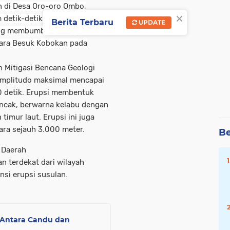
n di Desa Oro-oro Ombo,
×
 detik-detik Gunung Semeru
Berita Terbaru
UPDATE
ang membumbung tinggi
gara Besuk Kobokan pada
 Mitigasi Bencana Geologi
amplitudo maksimal mencapai
0 detik. Erupsi membentuk
uncak, berwarna kelabu dengan
timur laut. Erupsi ini juga
ara sejauh 3.000 meter.
Be
 Daerah
n terdekat dari wilayah
si erupsi susulan.
: Antara Candu dan