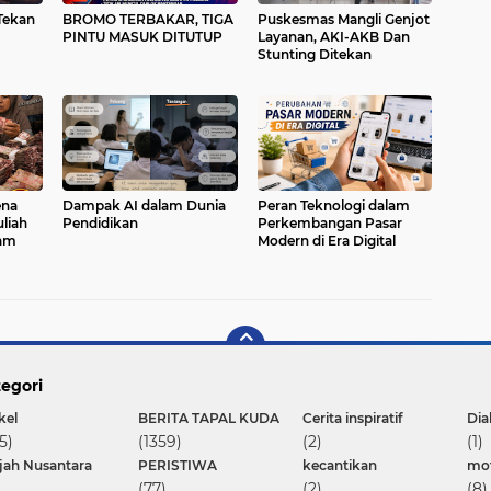
Tekan
BROMO TERBAKAR, TIGA
Puskesmas Mangli Genjot
PINTU MASUK DITUTUP
Layanan, AKI-AKB Dan
Stunting Ditekan
ena
Dampak AI dalam Dunia
Peran Teknologi dalam
liah
Pendidikan
Perkembangan Pasar
cam
Modern di Era Digital
egori
kel
BERITA TAPAL KUDA
Cerita inspiratif
Dia
5)
(1359)
(2)
(1)
ajah Nusantara
PERISTIWA
kecantikan
mot
(77)
(2)
(8)