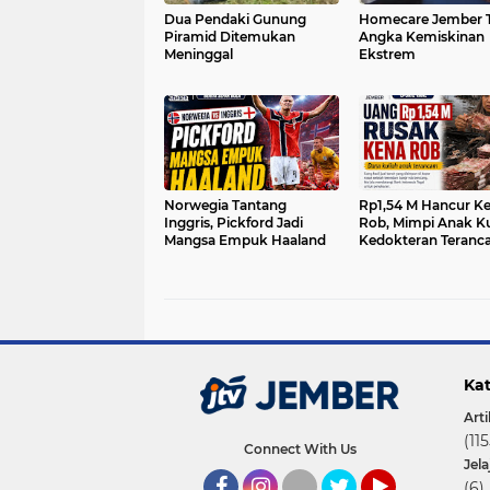
Dua Pendaki Gunung
Homecare Jember 
Piramid Ditemukan
Angka Kemiskinan
Meninggal
Ekstrem
Norwegia Tantang
Rp1,54 M Hancur K
Inggris, Pickford Jadi
Rob, Mimpi Anak Ku
Mangsa Empuk Haaland
Kedokteran Teran
Kat
Arti
(115
Connect With Us
Jel
(6)