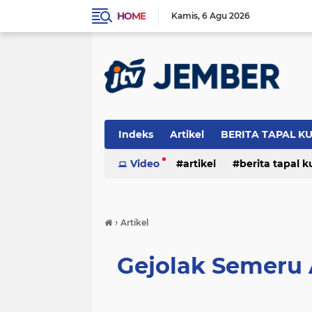
HOME
Kamis
6 Agu 2026
Indeks
Artikel
BERITA TAPAL K
PERISTIWA
Video
artikel
berita tapal 
otomotif
peristiwa
›
Artikel
Gejolak Semeru 