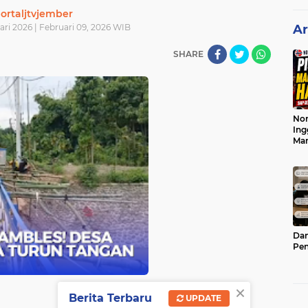
ortaljtvjember
ari 2026 | Februari 09, 2026 WIB
Ar
SHARE
Nor
Ing
Ma
Dam
Pen
×
Berita Terbaru
UPDATE