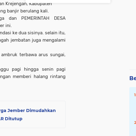
n Krejengan, Kabupaten
ng banjir berulang kali.
arga dan PEMERINTAH DESA
r ini.
asi ke dua sisinya. selain itu,
tengah jembatan juga mengalami
l ambruk terbawa arus sungai,
ggu pagi hingga senin pagi
ngan memberi halang rintang
Be
arga Jember Dimudahkan
AR Ditutup