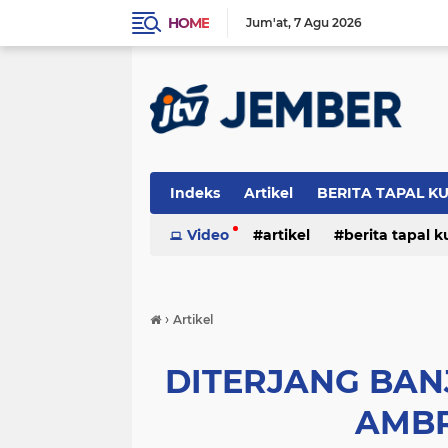
HOME
Jum'at
7 Agu 2026
Indeks
Artikel
BERITA TAPAL K
PERISTIWA
Video
artikel
berita tapal 
otomotif
peristiwa
›
Artikel
DITERJANG BAN
AMBR