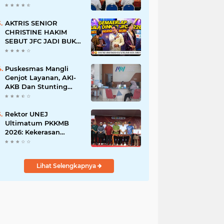
BERSINAR DAN
RAMAH DISABILITAS
AKTRIS SENIOR
CHRISTINE HAKIM
SEBUT JFC JADI BUKTI
KREATIVITAS ANAK
BANGSA
Puskesmas Mangli
Genjot Layanan, AKI-
AKB Dan Stunting
Ditekan
Rektor UNEJ
Ultimatum PKKMB
2026: Kekerasan
Dilarang, Dekan Turun
Mengawasi
Lihat Selengkapnya