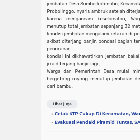
jembatan Desa Sumberkatimoho, Kecamata
Probolinggo, nyaris ambruk setelah diterja
karena mengancam keselamatan, W
menutup total jembatan sepanjang 32 mete
kondisi jembatan mengalami retakan di pond
akibat diterjang banjir, pondasi bagian 
penurunan.
kondisi ini dikhawatirkan jembatan baka
jika diterjang banjir lagi ,
Warga dan Pemerintah Desa mulai min
bergotong royong menutup jembatan de
dari bambu.
Lihat juga
Cetak KTP Cukup Di Kecamatan, W
Evakuasi Pendaki Piramid Tuntas, S