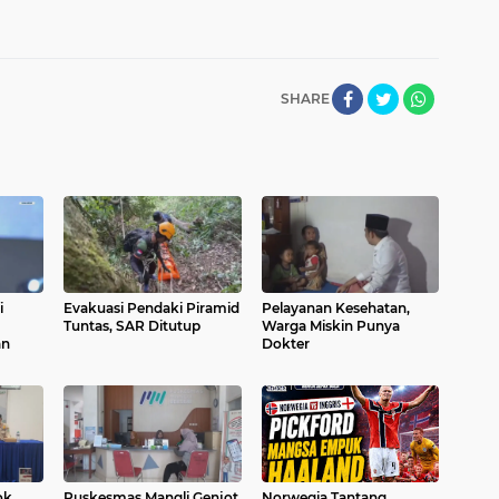
SHARE
i
Evakuasi Pendaki Piramid
Pelayanan Kesehatan,
Tuntas, SAR Ditutup
Warga Miskin Punya
an
Dokter
ok
Puskesmas Mangli Genjot
Norwegia Tantang