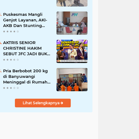
Puskesmas Mangli
Genjot Layanan, AKI-
AKB Dan Stunting
Ditekan
AKTRIS SENIOR
CHRISTINE HAKIM
SEBUT JFC JADI BUKTI
KREATIVITAS ANAK
BANGSA
Pria Berbobot 200 kg
di Banyuwangi
Meninggal di Rumah
Sakit, Pemulangan
Dibantu Damkar dan
Basarnas
Lihat Selengkapnya