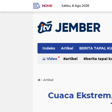
HOME
Sabtu
8 Agu 2026
Indeks
Artikel
BERITA TAPAL K
PERISTIWA
Video
artikel
berita tapal 
otomotif
peristiwa
›
Artikel
Cuaca Ekstrem