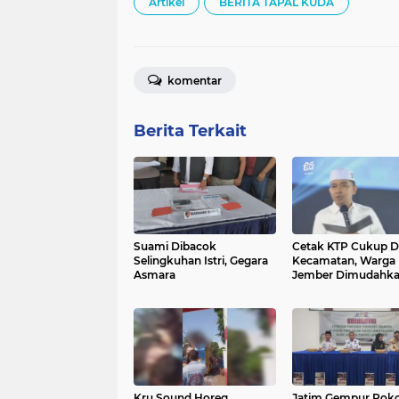
Artikel
BERITA TAPAL KUDA
komentar
Berita Terkait
Suami Dibacok
Cetak KTP Cukup D
Selingkuhan Istri, Gegara
Kecamatan, Warga
Asmara
Jember Dimudahk
Kru Sound Horeg
Jatim Gempur Rok