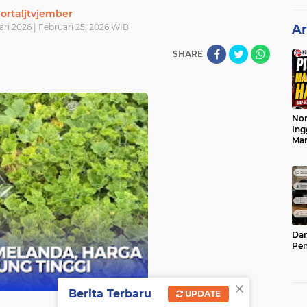
ortaljtvjember
ri 2026 | Februari 25, 2026 WIB
Ar
SHARE
Nor
Ing
Ma
Dam
Pen
×
Berita Terbaru
UPDATE