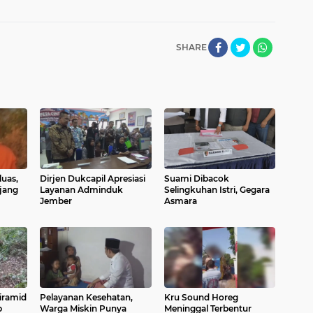
SHARE
uas,
Dirjen Dukcapil Apresiasi
Suami Dibacok
jang
Layanan Adminduk
Selingkuhan Istri, Gegara
Jember
Asmara
iramid
Pelayanan Kesehatan,
Kru Sound Horeg
p
Warga Miskin Punya
Meninggal Terbentur