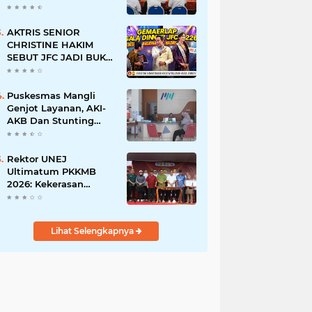
BERSINAR DAN
RAMAH DISABILITAS
AKTRIS SENIOR
CHRISTINE HAKIM
SEBUT JFC JADI BUKTI
KREATIVITAS ANAK
BANGSA
Puskesmas Mangli
Genjot Layanan, AKI-
AKB Dan Stunting
Ditekan
Rektor UNEJ
Ultimatum PKKMB
2026: Kekerasan
Dilarang, Dekan Turun
Mengawasi
Lihat Selengkapnya