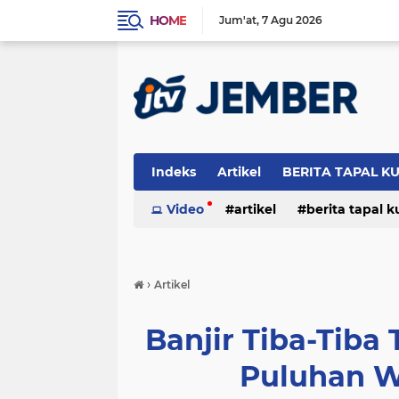
HOME
Jum'at
7 Agu 2026
Indeks
Artikel
BERITA TAPAL K
PERISTIWA
Video
artikel
berita tapal 
otomotif
peristiwa
›
Artikel
Banjir Tiba-Tiba
Puluhan W