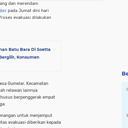
atang dan merendam
mber
pada Jumat dini hari
Proses evakuasi dilakukan
nan Batu Bara Di Soetta
ergilir, Konsumen
Be
Desa Gumelar, Kecamatan
lah relawan lainnya
khusus berpenggerak empat
ga.
genangan untuk menjemput
itas evakuasi diberikan kepada