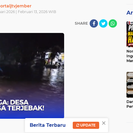
ortaljtvjember
ari 2026 | Februari 13, 2026 WIB
Ar
SHARE
Nor
Ing
Ma
Dam
Pen
×
Berita Terbaru
UPDATE