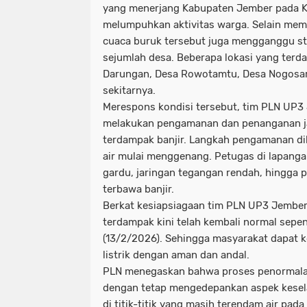
yang menerjang Kabupaten Jember pada Ka
melumpuhkan aktivitas warga. Selain memic
cuaca buruk tersebut juga mengganggu stabi
sejumlah desa. Beberapa lokasi yang terd
Darungan, Desa Rowotamtu, Desa Nogosar
sekitarnya.
Merespons kondisi tersebut, tim PLN UP3
melakukan pengamanan dan penanganan jari
terdampak banjir. Langkah pengamanan dil
air mulai menggenang. Petugas di lapang
gardu, jaringan tegangan rendah, hingga 
terbawa banjir.
Berkat kesiapsiagaan tim PLN UP3 Jember,
terdampak kini telah kembali normal sep
(13/2/2026). Sehingga masyarakat dapat 
listrik dengan aman dan andal.
PLN menegaskan bahwa proses penormalan
dengan tetap mengedepankan aspek kesel
di titik-titik yang masih terendam air pad