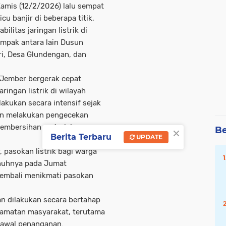
mis (12/2/2026) lalu sempat
u banjir di beberapa titik,
litas jaringan listrik di
ampak antara lain Dusun
i, Desa Glundengan, dan
 Jember bergerak cepat
ngan listrik di wilayah
akukan secara intensif sejak
an melakukan pengecekan
pembersihan material yang
×
Be
Berita Terbaru
UPDATE
 pasokan listrik bagi warga
enuhnya pada Jumat
kembali menikmati pasokan
 dilakukan secara bertahap
amatan masyarakat, terutama
a awal penanganan.