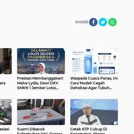
SHARE
Prestasi Membanggakan!
Waspada Cuaca Panas, Ini
ara
Malva Lydia, Siswi DKV
Cara Mudah Cegah
SMKN 1 Jember Lolos
Dehidrasi Agar Tubuh
Seleksi Paskibraka Jawa
Tetap Bugar
Timur
esiasi
Suami Dibacok
Cetak KTP Cukup Di
Selingkuhan Istri, Gegara
Kecamatan, Warga