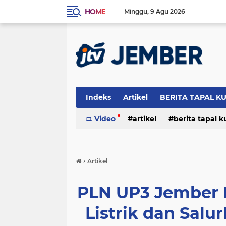
HOME
Minggu
9 Agu 2026
Indeks
Artikel
BERITA TAPAL K
PERISTIWA
Video
artikel
berita tapal 
otomotif
peristiwa
›
Artikel
PLN UP3 Jember 
Listrik dan Sal