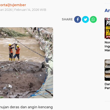
ortaljtvjember
ari 2026 | Februari 14, 2026 WIB
Ar
SHARE
Nor
Ing
Ma
Dam
Pen
ujan deras dan angin kencang