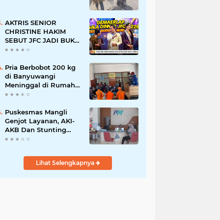
AKTRIS SENIOR
CHRISTINE HAKIM
SEBUT JFC JADI BUKTI
KREATIVITAS ANAK
BANGSA
Pria Berbobot 200 kg
di Banyuwangi
Meninggal di Rumah
Sakit, Pemulangan
Dibantu Damkar dan
Basarnas
Puskesmas Mangli
Genjot Layanan, AKI-
AKB Dan Stunting
Ditekan
Lihat Selengkapnya