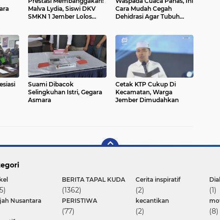
Prestasi Membanggakan!
Waspada Cuaca Panas, Ini
ara
Malva Lydia, Siswi DKV
Cara Mudah Cegah
SMKN 1 Jember Lolos
Dehidrasi Agar Tubuh
Seleksi Paskibraka Jawa
Tetap Bugar
Timur
esiasi
Suami Dibacok
Cetak KTP Cukup Di
Selingkuhan Istri, Gegara
Kecamatan, Warga
Asmara
Jember Dimudahkan
egori
kel
BERITA TAPAL KUDA
Cerita inspiratif
Dia
5)
(1362)
(2)
(1)
ajah Nusantara
PERISTIWA
kecantikan
mot
(77)
(2)
(8)