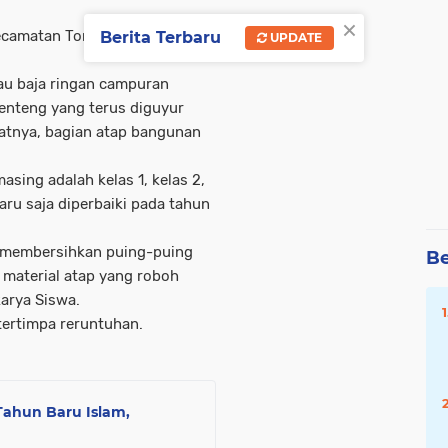
×
Kecamatan Tongas, Kabupaten
Berita Terbaru
UPDATE
au baja ringan campuran
nteng yang terus diguyur
batnya, bagian atap bangunan
sing adalah kelas 1, kelas 2,
aru saja diperbaiki pada tahun
i membersihkan puing-puing
Be
 material atap yang roboh
karya Siswa.
tertimpa reruntuhan.
Tahun Baru Islam,