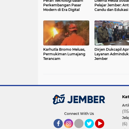
Peran Teknologi dalam
Dilema Media Sosial
Perkembangan Pasar
Pelajar Jember: Ant
Modern di Era Digital
Candu dan Edukasi
Karhutla Bromo Meluas,
Dirjen Dukcapil Apr
Permukiman Lumajang
Layanan Adminduk
Terancam
Jember
Kat
Arti
(115
Connect With Us
Jel
(6)