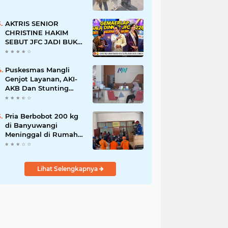
AKTRIS SENIOR
CHRISTINE HAKIM
SEBUT JFC JADI BUKTI
KREATIVITAS ANAK
BANGSA
Puskesmas Mangli
Genjot Layanan, AKI-
AKB Dan Stunting
Ditekan
Pria Berbobot 200 kg
di Banyuwangi
Meninggal di Rumah
Sakit, Pemulangan
Dibantu Damkar dan
Basarnas
Lihat Selengkapnya