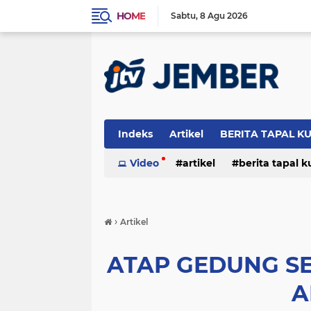
HOME
Sabtu
8 Agu 2026
Indeks
Artikel
BERITA TAPAL K
PERISTIWA
Video
artikel
berita tapal 
otomotif
peristiwa
›
Artikel
ATAP GEDUNG S
A