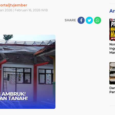
ortaljtvjember
ari 2026 | Februari 16, 2026 WIB
Ar
SHARE
Nor
Ing
Ma
Dam
Pen