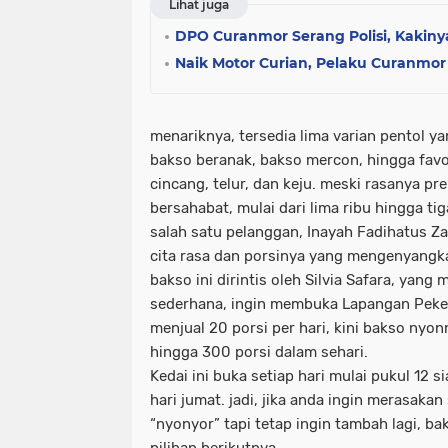
Lihat juga
DPO Curanmor Serang Polisi, Kakin
Naik Motor Curian, Pelaku Curanmor
menariknya, tersedia lima varian pentol yan
bakso beranak, bakso mercon, hingga favo
cincang, telur, dan keju. meski rasanya p
bersahabat, mulai dari lima ribu hingga tig
salah satu pelanggan, Inayah Fadihatus 
cita rasa dan porsinya yang mengenyangk
bakso ini dirintis oleh Silvia Safara, yan
sederhana, ingin membuka Lapangan Peker
menjual 20 porsi per hari, kini bakso ny
hingga 300 porsi dalam sehari.
Kedai ini buka setiap hari mulai pukul 12 
hari jumat. jadi, jika anda ingin merasakan
“nyonyor” tapi tetap ingin tambah lagi, ba