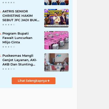
BERSINAR DAN
RAMAH DISABILITAS
AKTRIS SENIOR
CHRISTINE HAKIM
SEBUT JFC JADI BUKTI
KREATIVITAS ANAK
BANGSA
Program Bupati
Fawait Luncurkan
Mlijo Cinta
Puskesmas Mangli
Genjot Layanan, AKI-
AKB Dan Stunting
Ditekan
Lihat Selengkapnya