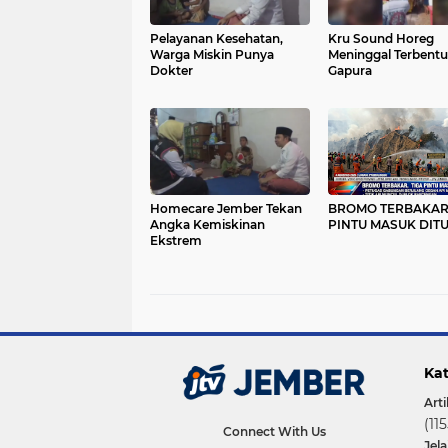
Pelayanan Kesehatan,
Kru Sound Horeg
Warga Miskin Punya
Meninggal Terbentu
Dokter
Gapura
Homecare Jember Tekan
BROMO TERBAKAR,
Angka Kemiskinan
PINTU MASUK DIT
Ekstrem
Kat
Arti
(115
Connect With Us
Jel