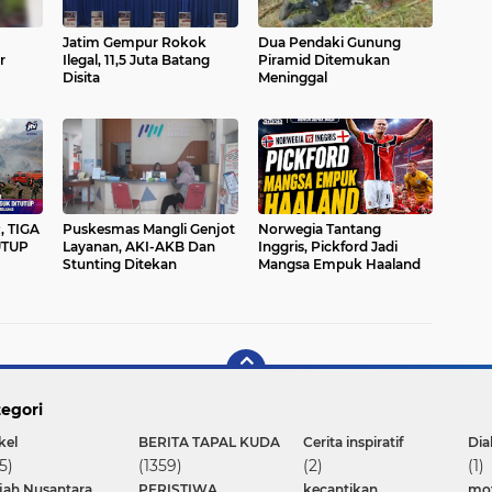
Jatim Gempur Rokok
Dua Pendaki Gunung
r
Ilegal, 11,5 Juta Batang
Piramid Ditemukan
Disita
Meninggal
 TIGA
Puskesmas Mangli Genjot
Norwegia Tantang
UTUP
Layanan, AKI-AKB Dan
Inggris, Pickford Jadi
Stunting Ditekan
Mangsa Empuk Haaland
egori
kel
BERITA TAPAL KUDA
Cerita inspiratif
Dia
5)
(1359)
(2)
(1)
ajah Nusantara
PERISTIWA
kecantikan
mot