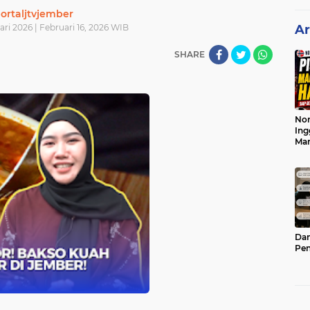
ortaljtvjember
ari 2026 | Februari 16, 2026 WIB
Ar
SHARE
Nor
Ing
Ma
Dam
Pen