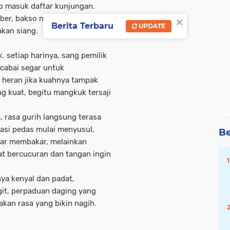
jib masuk daftar kunjungan.
×
ber, bakso nyonnyor 99 tak
Berita Terbaru
UPDATE
akan siang.
 setiap harinya, sang pemilik
cabai segar untuk
 heran jika kuahnya tampak
 kuat, begitu mangkuk tersaji
 rasa gurih langsung terasa
asi pedas mulai menyusul,
Be
dar membakar, melainkan
t bercucuran dan tangan ingin
ya kenyal dan padat,
git, perpaduan daging yang
kan rasa yang bikin nagih.