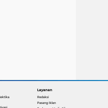
Layanan
lektika
Redaksi
Pasang Iklan
ivasi