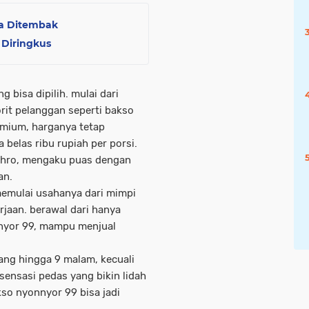
ya Ditembak
 Diringkus
g bisa dipilih. mulai dari
rit pelanggan seperti bakso
remium, harganya tetap
a belas ribu rupiah per porsi.
Zahro, mengaku puas dengan
an.
g memulai usahanya dari mimpi
jaan. berawal dari hanya
onnyor 99, mampu menjual
siang hingga 9 malam, kecuali
 sensasi pedas yang bikin lidah
kso nyonnyor 99 bisa jadi