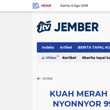
HOME
Kamis
6 Agu 2026
Indeks
Artikel
BERITA TAPAL K
PERISTIWA
Video
artikel
berita tapal 
otomotif
peristiwa
›
Artikel
KUAH MERAH
NYONNYOR 99