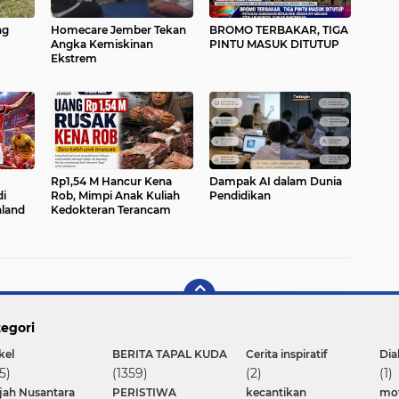
ng
Homecare Jember Tekan
BROMO TERBAKAR, TIGA
Angka Kemiskinan
PINTU MASUK DITUTUP
Ekstrem
Rp1,54 M Hancur Kena
Dampak AI dalam Dunia
di
Rob, Mimpi Anak Kuliah
Pendidikan
land
Kedokteran Terancam
egori
kel
BERITA TAPAL KUDA
Cerita inspiratif
Dia
5)
(1359)
(2)
(1)
ajah Nusantara
PERISTIWA
kecantikan
mot