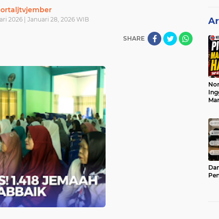
ortaljtvjember
ri 2026 | Januari 28, 2026 WIB
Ar
SHARE
Nor
Ing
Ma
Dam
Pen