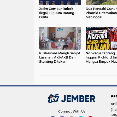
Jatim Gempur Rokok
Dua Pendaki Gunu
Ilegal, 11,5 Juta Batang
Piramid Ditemukan
Disita
Meninggal
Puskesmas Mangli Genjot
Norwegia Tantang
Layanan, AKI-AKB Dan
Inggris, Pickford Ja
Stunting Ditekan
Mangsa Empuk Haa
Kat
Arti
(115
Connect With Us
Jel