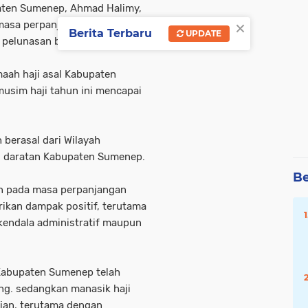
aten Sumenep, Ahmad Halimy,
×
sa perpanjangan, hanya tiga
Berita Terbaru
UPDATE
pelunasan biaya haji.
maah haji asal Kabupaten
usim haji tahun ini mencapai
 berasal dari Wilayah
ri daratan Kabupaten Sumenep.
Be
an pada masa perpanjangan
erikan dampak positif, terutama
endala administratif maupun
i Kabupaten Sumenep telah
ng. sedangkan manasik haji
ian, terutama dengan