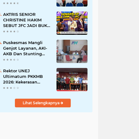
BERSINAR DAN
RAMAH DISABILITAS
AKTRIS SENIOR
CHRISTINE HAKIM
SEBUT JFC JADI BUKTI
KREATIVITAS ANAK
BANGSA
Puskesmas Mangli
Genjot Layanan, AKI-
AKB Dan Stunting
Ditekan
Rektor UNEJ
Ultimatum PKKMB
2026: Kekerasan
Dilarang, Dekan Turun
Mengawasi
Lihat Selengkapnya