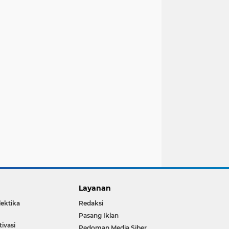
Layanan
lektika
Redaksi
Pasang Iklan
ivasi
Pedoman Media Siber