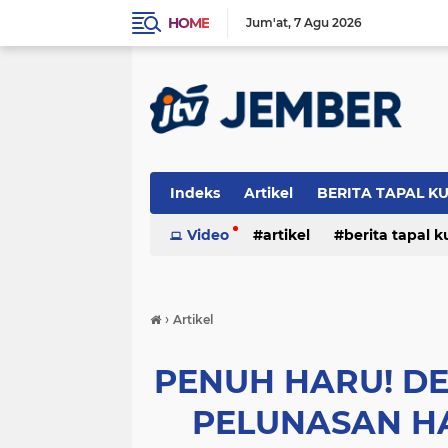
HOME
Jum'at
7 Agu 2026
Indeks
Artikel
BERITA TAPAL K
PERISTIWA
Video
artikel
berita tapal 
otomotif
peristiwa
›
Artikel
PENUH HARU! DE
PELUNASAN HA