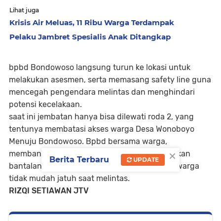
Lihat juga
Krisis Air Meluas, 11 Ribu Warga Terdampak
Pelaku Jambret Spesialis Anak Ditangkap
bpbd Bondowoso langsung turun ke lokasi untuk
melakukan asesmen, serta memasang safety line guna
mencegah pengendara melintas dan menghindari
potensi kecelakaan.
saat ini jembatan hanya bisa dilewati roda 2, yang
tentunya membatasi akses warga Desa Wonoboyo
Menuju Bondowoso. Bpbd bersama warga,
×
membangun jembatan sementara menggunakan
Berita Terbaru
UPDATE
bantalan besi rel lori, dan di tutup kayu, agar warga
tidak mudah jatuh saat melintas.
RIZQI SETIAWAN JTV