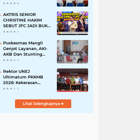
BERSINAR DAN
RAMAH DISABILITAS
AKTRIS SENIOR
CHRISTINE HAKIM
SEBUT JFC JADI BUKTI
KREATIVITAS ANAK
BANGSA
Puskesmas Mangli
Genjot Layanan, AKI-
AKB Dan Stunting
Ditekan
Rektor UNEJ
Ultimatum PKKMB
2026: Kekerasan
Dilarang, Dekan Turun
Mengawasi
Lihat Selengkapnya