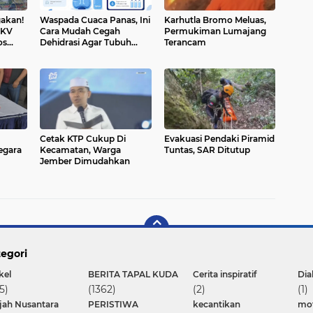
akan!
Waspada Cuaca Panas, Ini
Karhutla Bromo Meluas,
DKV
Cara Mudah Cegah
Permukiman Lumajang
os
Dehidrasi Agar Tubuh
Terancam
 Jawa
Tetap Bugar
Cetak KTP Cukup Di
Evakuasi Pendaki Piramid
Gegara
Kecamatan, Warga
Tuntas, SAR Ditutup
Jember Dimudahkan
egori
kel
BERITA TAPAL KUDA
Cerita inspiratif
Dia
5)
(1362)
(2)
(1)
ajah Nusantara
PERISTIWA
kecantikan
mot