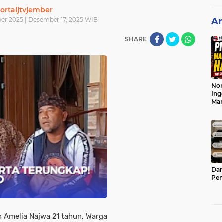
ortaljtvjember
er 2025 | Desember 17, 2025 WIB
Ar
SHARE
Nor
Ing
Ma
Dam
Pen
h Amelia Najwa 21 tahun, Warga