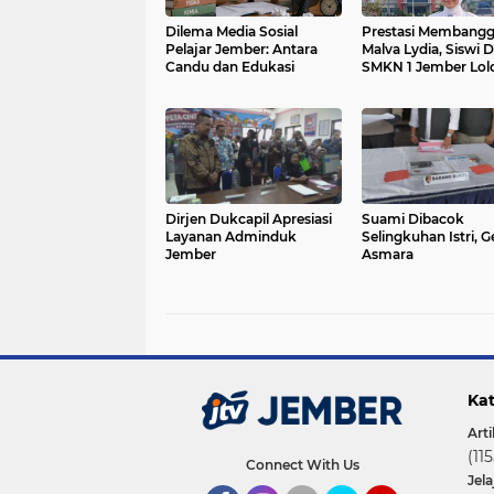
Dilema Media Sosial
Prestasi Membangg
Pelajar Jember: Antara
Malva Lydia, Siswi 
Candu dan Edukasi
SMKN 1 Jember Lol
Seleksi Paskibraka
Timur
Dirjen Dukcapil Apresiasi
Suami Dibacok
Layanan Adminduk
Selingkuhan Istri, 
Jember
Asmara
Kat
Arti
(115
Connect With Us
Jel