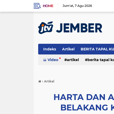
HOME
Jum'at
7 Agu 2026
Indeks
Artikel
BERITA TAPAL K
PERISTIWA
Video
artikel
berita tapal 
otomotif
peristiwa
›
Artikel
HARTA DAN A
BELAKANG 