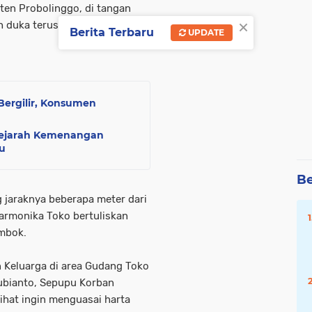
ten Probolinggo, di tangan
×
 duka terus didatangi Warga
Berita Terbaru
UPDATE
ergilir, Konsumen
k Sejarah Kemenangan
u
Be
g jaraknya beberapa meter dari
armonika Toko bertuliskan
embok.
 Keluarga di area Gudang Toko
ubianto, Sepupu Korban
ihat ingin menguasai harta