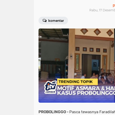
p
Rabu, 17 Desemb
komentar
PROBOLINGGO -
Pasca tewasnya Faradila