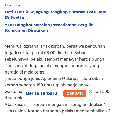
Lihat juga
Detik Detik Kejagung Tangkap Buronan Batu Bara
Di Soetta
YLKI Bongkar Masalah Pemadaman Bergilir,
Konsumen Dirugikan
Menurut Rizkiana, anak korban, peristiwa pencurian
terjadi sekitar pukul 03.00 dini hari.
Sehari
sebelumnya, pelaku sempat menawar harga bunga.
Dari sana, diduga pelaku mengincar bunga yang
berada di meja teras.
Harga bunga jenis Aglonema Wulandari dulu dibeli
korban seharga 180 ribu rupiah, berjalannya
×
waktu,namun harganya terus naik hingga kisaran 500
Berita Terbaru
UPDATE
ribu rupiah.
Atas kasus ini, korban mengalami kerugian ditaksir 1
juta rupiah. Korban berharap pelaku mengembalikan 2