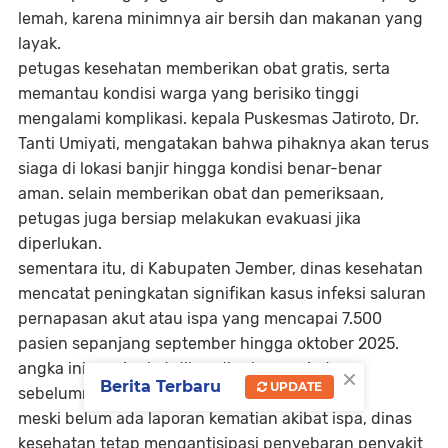
lemah, karena minimnya air bersih dan makanan yang
layak.
petugas kesehatan memberikan obat gratis, serta
memantau kondisi warga yang berisiko tinggi
mengalami komplikasi. kepala Puskesmas Jatiroto, Dr.
Tanti Umiyati, mengatakan bahwa pihaknya akan terus
siaga di lokasi banjir hingga kondisi benar-benar
aman. selain memberikan obat dan pemeriksaan,
petugas juga bersiap melakukan evakuasi jika
diperlukan.
sementara itu, di Kabupaten Jember, dinas kesehatan
mencatat peningkatan signifikan kasus infeksi saluran
pernapasan akut atau ispa yang mencapai 7.500
pasien sepanjang september hingga oktober 2025.
angka ini meningkat dibandingkan periode
×
Berita Terbaru
UPDATE
sebelumnya yang hanya sekitar 6.700 kasus.
meski belum ada laporan kematian akibat ispa, dinas
kesehatan tetap mengantisipasi penyebaran penyakit