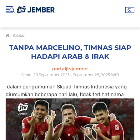
›
Artikel
TANPA MARCELINO, TIMNAS SIAP
HADAPI ARAB & IRAK
portaljtvjember
Senin, 29 September 2025 | September 29, 2025 WIB
dalam pengumuman Skuad Timnas Indonesia yang
diumumkan beberapa hari lalu, tidak terlihat nama