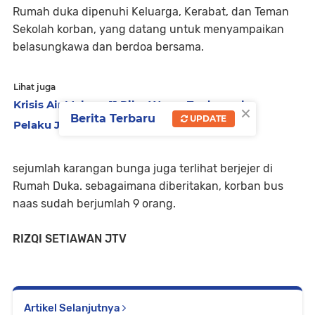
Rumah duka dipenuhi Keluarga, Kerabat, dan Teman
Sekolah korban, yang datang untuk menyampaikan
belasungkawa dan berdoa bersama.
Lihat juga
Krisis Air Meluas, 11 Ribu Warga Terdampak
×
Berita Terbaru
UPDATE
Pelaku Jambret Spesialis Anak Ditangkap
sejumlah karangan bunga juga terlihat berjejer di
Rumah Duka. sebagaimana diberitakan, korban bus
naas sudah berjumlah 9 orang.
RIZQI SETIAWAN JTV
Artikel Selanjutnya