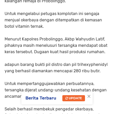
kalangan remaja di Probolinggo.
Untuk mengelabui petugas komplotan ini sengaja
menjual okerbaya dengan ditempatkan di kemasan
botol vitamin ternak.
Menurut Kapolres Probolinggo, Akbp Wahyudin Latif,
pihaknya masih menelusuri tersangka mendapat obat
keras tersebut. Dugaan kuat hasil produksi rumahan.
adapun barang bukti pil distro dan pil trihexyphenidyl
yang berhasil diamankan mencapai 280 ribu butir.
Untuk mempertanggujawabkan perbuatannya,
tersangka dijerat undang-undang kesehatan dengan
×
ancaman hukuman 5 tahun penjara.
Berita Terbaru
UPDATE
Selaih berhasil membekuk pengedar okerbaya,