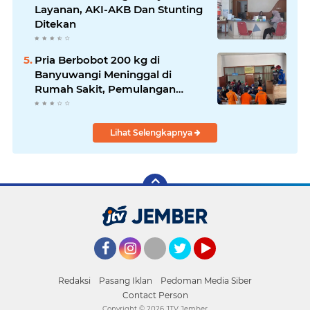
Layanan, AKI-AKB Dan Stunting
Ditekan
Pria Berbobot 200 kg di
Banyuwangi Meninggal di
Rumah Sakit, Pemulangan
Dibantu Damkar dan Basarnas
Lihat Selengkapnya
Facebook
Instagram
Twitter
YouTube
Redaksi
Pasang Iklan
Pedoman Media Siber
Contact Person
Copyright ©
2026 JTV Jember