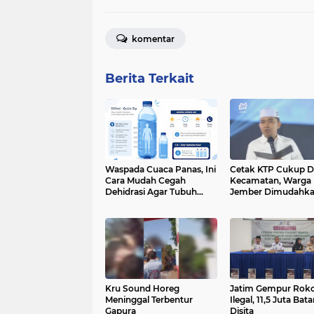
komentar
Berita Terkait
Waspada Cuaca Panas, Ini
Cetak KTP Cukup D
Cara Mudah Cegah
Kecamatan, Warga
Dehidrasi Agar Tubuh
Jember Dimudahk
Tetap Bugar
Kru Sound Horeg
Jatim Gempur Rok
Meninggal Terbentur
Ilegal, 11,5 Juta Bat
Gapura
Disita