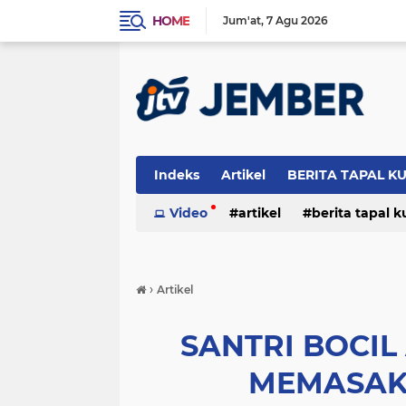
HOME
Jum'at
7 Agu 2026
Indeks
Artikel
BERITA TAPAL K
PERISTIWA
Video
artikel
berita tapal 
otomotif
peristiwa
›
Artikel
SANTRI BOCIL
MEMASAK