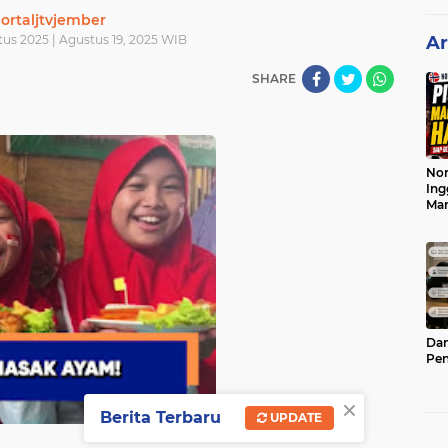
ortaljtvjember
tus 2025 | Agustus 19, 2025 WIB
Ar
SHARE
Nor
Ing
Ma
Dam
Pen
×
Berita Terbaru
UPDATE