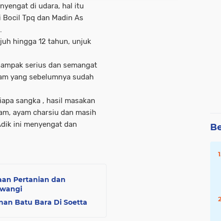
engat di udara, hal itu
i Bocil Tpq dan Madin As
.
ujuh hingga 12 tahun, unjuk
i, nampak serius dan semangat
yam yang sebelumnya sudah
apa sangka , hasil masakan
yam, ayam charsiu dan masih
dik ini menyengat dan
Be
laan Pertanian dan
uwangi
nan Batu Bara Di Soetta