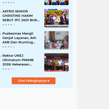
BERSINAR DAN
RAMAH DISABILITAS
AKTRIS SENIOR
CHRISTINE HAKIM
SEBUT JFC JADI BUKTI
KREATIVITAS ANAK
BANGSA
Puskesmas Mangli
Genjot Layanan, AKI-
AKB Dan Stunting
Ditekan
Rektor UNEJ
Ultimatum PKKMB
2026: Kekerasan
Dilarang, Dekan Turun
Mengawasi
Lihat Selengkapnya