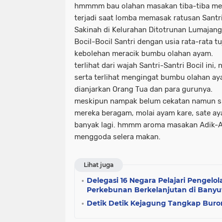
hmmmm bau olahan masakan tiba-tiba meny
terjadi saat lomba memasak ratusan Santr
Sakinah di Kelurahan Ditotrunan Lumajang
Bocil-Bocil Santri dengan usia rata-rata t
kebolehan meracik bumbu olahan ayam.
terlihat dari wajah Santri-Santri Bocil in
serta terlihat mengingat bumbu olahan a
dianjarkan Orang Tua dan para gurunya.
meskipun nampak belum cekatan namun si
mereka beragam, molai ayam kare, sate a
banyak lagi. hmmm aroma masakan Adik-A
menggoda selera makan.
Lihat juga
Delegasi 16 Negara Pelajari Pengelo
Perkebunan Berkelanjutan di Bany
Detik Detik Kejagung Tangkap Buro