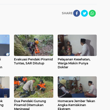
SHARE
i
Evakuasi Pendaki Piramid
Pelayanan Kesehatan,
Tuntas, SAR Ditutup
Warga Miskin Punya
an
Dokter
ok
Dua Pendaki Gunung
Homecare Jember Tekan
ang
Piramid Ditemukan
Angka Kemiskinan
Meninggal
Ekstrem