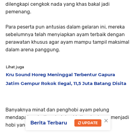
dilengkapi cengkok nada yang khas bakal jadi
pemenang.
Para peserta pun antusias dalam gelaran ini, mereka
sebelumnya telah menyiapkan ayam terbaik dengan
perawatan khusus agar ayam mampu tampil maksimal
dalam arena panggung.
Lihat juga
Kru Sound Horeg Meninggal Terbentur Gapura
Jatim Gempur Rokok Ilegal, 11,5 Juta Batang Disita
Banyaknya minat dan penghobi ayam pelung
mendapat perhatian dari dprd jatim , lantaran menjadi
×
Berita Terbaru
UPDATE
hobi yang positif pada semua kalangan.