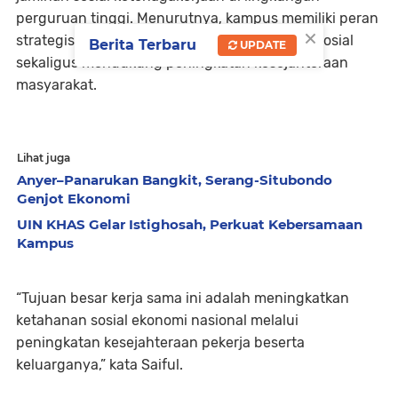
perguruan tinggi. Menurutnya, kampus memiliki peran
×
strategis dalam membangun literasi jaminan sosial
Berita Terbaru
UPDATE
sekaligus mendukung peningkatan kesejahteraan
masyarakat.
Lihat juga
Anyer–Panarukan Bangkit, Serang-Situbondo
Genjot Ekonomi
UIN KHAS Gelar Istighosah, Perkuat Kebersamaan
Kampus
“Tujuan besar kerja sama ini adalah meningkatkan
ketahanan sosial ekonomi nasional melalui
peningkatan kesejahteraan pekerja beserta
keluarganya,” kata Saiful.